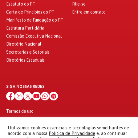
Estatuto do PT
Filie-se
Carta de Princípios do PT
Entre em contato
Manifesto de Fundação do PT
Estrutura Partidária
Comissão Executiva Nacional
Diretório Nacional
Secretarias e Setoriais
Diretórios Estaduais
SIGA NOSSAS REDES
Termos de uso
Política de privacidade
© 2010 - 2026
Utilizamos cookies essenciais e tecnologias semelhantes de
Partido dos Trabalhadores Todos os direitos reservados
acordo com a nossa
Política de Privacidade
e, ao continuar