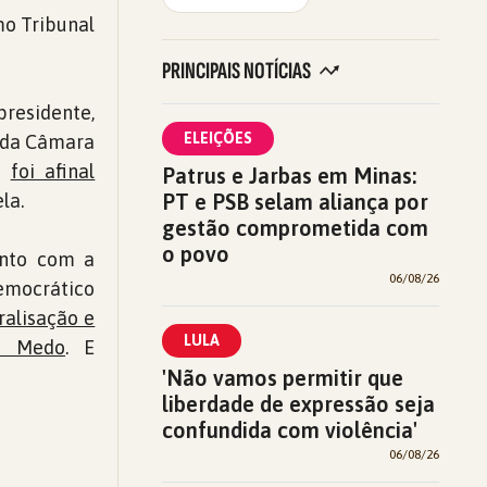
mo Tribunal
PRINCIPAIS NOTÍCIAS
presidente,
ELEIÇÕES
e da Câmara
o,
foi afinal
Patrus e Jarbas em Minas:
PT e PSB selam aliança por
la.
gestão comprometida com
o povo
junto com a
06/08/26
Democrático
ralisação e
LULA
m Medo
. E
'Não vamos permitir que
liberdade de expressão seja
confundida com violência'
06/08/26