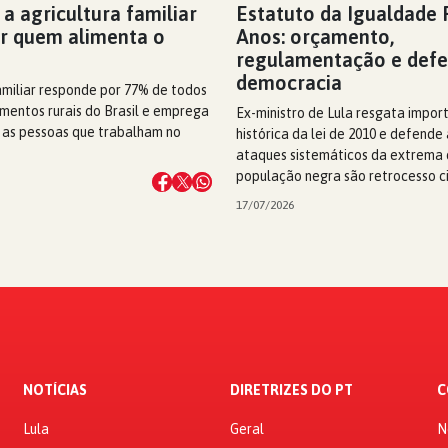
 a agricultura familiar
Estatuto da Igualdade R
ar quem alimenta o
Anos: orçamento,
regulamentação e defe
democracia
amiliar responde por 77% de todos
mentos rurais do Brasil e emprega
Ex-ministro de Lula resgata impor
 as pessoas que trabalham no
histórica da lei de 2010 e defende
ataques sistemáticos da extrema d
população negra são retrocesso ci
17/07/2026
NOTÍCIAS
DIRETRIZES DO PT
C
Lula
Geral
N