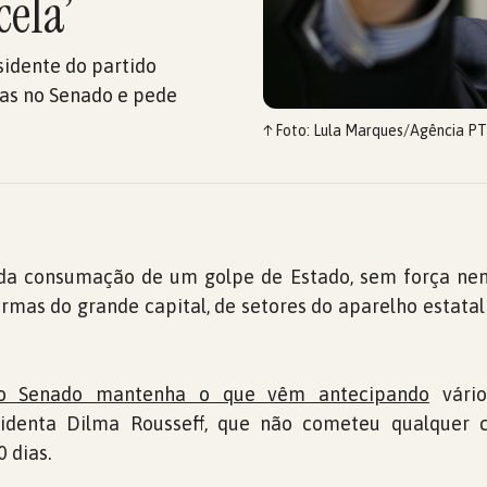
ela’
sidente do partido
vas no Senado e pede
↑
Foto: Lula Marques/Agência PT
da consumação de um golpe de Estado, sem força nem
armas do grande capital, de setores do aparelho estatal
o Senado mantenha o que vêm antecipando
vário
sidenta Dilma Rousseff, que não cometeu qualquer c
0 dias.