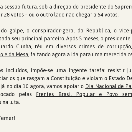
ma sessão futura, sob a direção do presidente do Supre
er 28 votos – ou o outro lado não chegar a 54 votos.
 do golpe, o conspirador-geral da República, o vice-
da seu principal parceiro. Após 5 meses, o president
uardo Cunha, réu em diversos crimes de corrupçã
o e da Mesa
, faltando agora a ida para uma merecida ce
s incluídos, impõe-se uma ingente tarefa: resistir 
ciar os que rasgam a Constituição e violam o Estado 
, já no dia 10 agora, vamos apoiar o
Dia Nacional de Pa
vocado pelas
Frentes Brasil Popular e Povo se
 na luta.
 Temer!