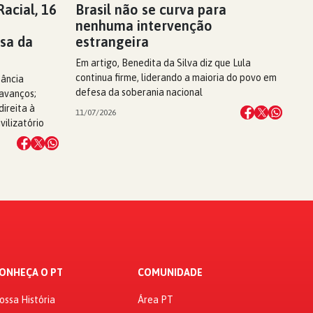
acial, 16
Brasil não se curva para
nenhuma intervenção
sa da
estrangeira
Em artigo, Benedita da Silva diz que Lula
continua firme, liderando a maioria do povo em
tância
defesa da soberania nacional
 avanços;
ireita à
11/07/2026
vilizatório
ONHEÇA O PT
COMUNIDADE
ossa História
Área PT