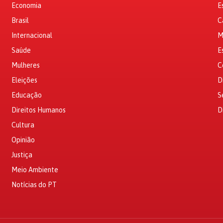
Economia
E
Brasil
C
Internacional
M
Saúde
E
Mulheres
C
Eleições
D
Educação
S
Direitos Humanos
D
Cultura
Opinião
Justiça
Meio Ambiente
Notícias do PT