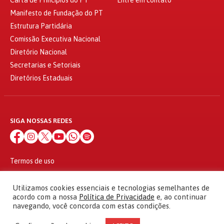
Manifesto de Fundação do PT
Estrutura Partidária
Comissão Executiva Nacional
Diretório Nacional
Secretarias e Setoriais
Diretórios Estaduais
SIGA NOSSAS REDES
Termos de uso
Política de privacidade
© 2010 - 2026
Utilizamos cookies essenciais e tecnologias semelhantes de
Partido dos Trabalhadores Todos os direitos reservados
acordo com a nossa
Política de Privacidade
e, ao continuar
navegando, você concorda com estas condições.