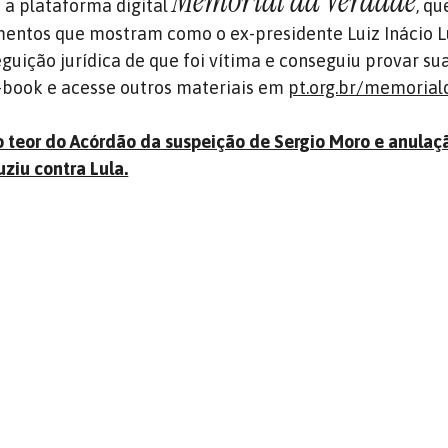
Memorial da Verdade
a a plataforma digital
, q
umentos que mostram como o ex-presidente Luiz Inácio L
guição jurídica de que foi vítima e conseguiu provar su
e-book e acesse outros materiais em
pt.org.br/memoria
ro teor do Acórdão da suspeição de Sergio Moro e anulaç
ziu contra Lula.