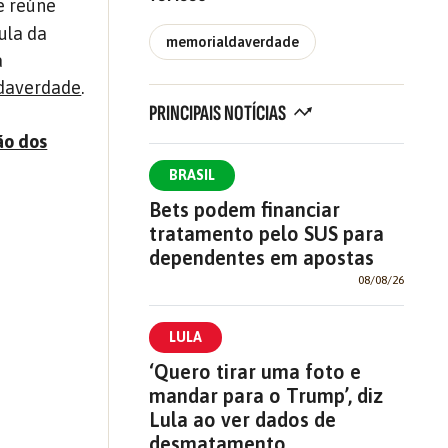
ue reúne
ula da
memorialdaverdade
a
ldaverdade
.
PRINCIPAIS NOTÍCIAS
ão dos
BRASIL
Bets podem financiar
tratamento pelo SUS para
dependentes em apostas
08/08/26
LULA
‘Quero tirar uma foto e
mandar para o Trump’, diz
Lula ao ver dados de
desmatamento