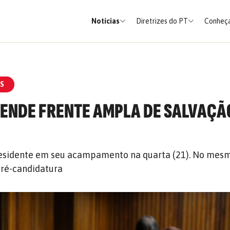
Notícias
Diretrizes do PT
Conheça
S
FENDE FRENTE AMPLA DE SALVAÇÃ
esidente em seu acampamento na quarta (21). No mesmo
pré-candidatura