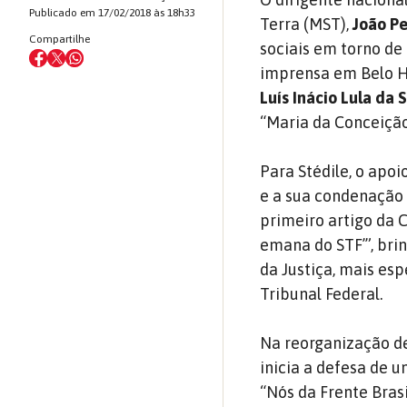
Publicado em 17/02/2018 às 18h33
Terra (MST),
João Pe
Compartilhe
sociais em torno de
imprensa em Belo Ho
Luís Inácio Lula da S
“Maria da Conceição”
Para Stédile, o apo
e a sua condenação 
primeiro artigo da 
emana do STF’”, bri
da Justiça, mais es
Tribunal Federal.
Na reorganização de
inicia a defesa de 
“Nós da Frente Bra