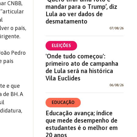
mar CNBB,
mandar para o Trump’, diz
 “articular
Lula ao ver dados de
al
desmatamento
ver o país,
07/08/26
irigente.
ELEIÇÕES
 João Pedro
'Onde tudo começou':
e país
primeiro ato de campanha
de Lula será na histórica
Vila Euclides
te e que
06/08/26
a de BH. A
il
EDUCAÇÃO
didatura,
Educação avança; índice
que mede desempenho de
estudantes é o melhor em
20 anos