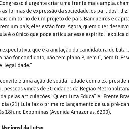
 Congresso é urgente criar uma frente mais ampla, cha
as as formas de expressão da sociedade, os partidos”, diz,
iais em torno de um projeto de país.
Banqueiros e capit
rem um país, eles estão fora. Agora, quem quer desenvol
ula é o único que pode articular esse espírito.” explica d
expectativa, que é a anulação da candidatura de Lula,
la não for candidato, não tem plano B, nem C, nem D. Ess
 ilegalidade.”
convite é uma ação de solidariedade com o ex-presiden
il pessoas vindas de 30 cidades da Região Metropolitan
ada pelas articulações “Quem Luta Educa” e “Frente Bras
dia (21) Lula faz o primeiro lançamento de sua pré-can
às 18h, no Expominas (Avenida Amazonas, 6200).
a Nacional de Lutas