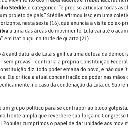
dro Stédile
, é categórico: “é preciso articular todas as c
 um projeto de país.” Stédile afirmou isso em uma coleti
rizonte, nesta sexta (16), que anuncia a visita do ex-p
ilva
a uma das áreas do movimento. Lula vai até o ac
 em Itatiauçu, na tarde de quarta (21).
io à candidatura de Lula significa uma defesa da democr
– sem provas – contraria a própria Constituição Federal
Constituição diz ‘todo poder emana do povo’, e não que 
nca. Ele critica a atual concentração de poder nas mãos 
pecificamente, no caso da condenação da Lula, do Supre
 um grupo político para se contrapor ao bloco golpista,
uma frente ampla que reverbere sua força no Congresso 
sil Popular cumprimos o papel de dar unidade aos movi