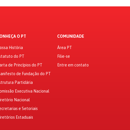
ONHEÇA O PT
COMUNIDADE
ossa História
Área PT
statuto do PT
Filie-se
arta de Princípios do PT
Entre em contato
anifesto de Fundação do PT
strutura Partidária
omissão Executiva Nacional
iretório Nacional
ecretarias e Setoriais
iretórios Estaduais