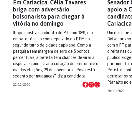
Em Cariacica, Célia Tavares
Senador 
briga com adversário
apoio a C
bolsonarista para chegar à
candidat
vitória no domingo
Cariacica
Ibope mostra candidata do PT com 38%, em
Um dos mais 
empate técnico com deputado do DEM no
Bolsonaro no 
segundo turno da cidade capixaba. Como a
com o PT par
pesquisa tem margem de erro de 5 pontos
direita nas d
percentuais, a petista tem chances de virar a
público exige
disputa e conquistar o coração do eleitor até o
parlamentar 
dia das eleições, 29 de novembro. “Povo está
Petistas cont
sedento por mudanças”, diz a candidata
derrotar os n
Planalto no 
22/11/2020
20/11/2020