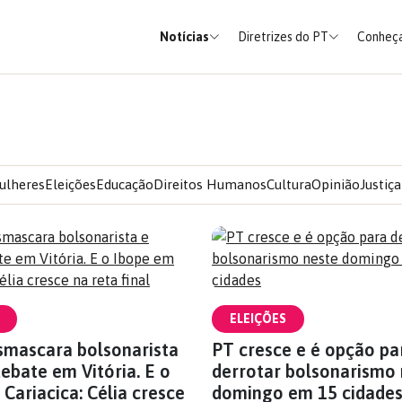
Notícias
Diretrizes do PT
Conheça
ulheres
Eleições
Educação
Direitos Humanos
Cultura
Opinião
Justiça
ELEIÇÕES
smascara bolsonarista
PT cresce e é opção pa
ebate em Vitória. E o
derrotar bolsonarismo 
Cariacica: Célia cresce
domingo em 15 cidade