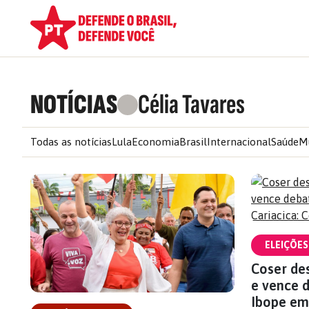
NOTÍCIAS
Célia Tavares
Todas as notícias
Lula
Economia
Brasil
Internacional
Saúde
M
ELEIÇÕES
Coser de
e vence d
Ibope em 