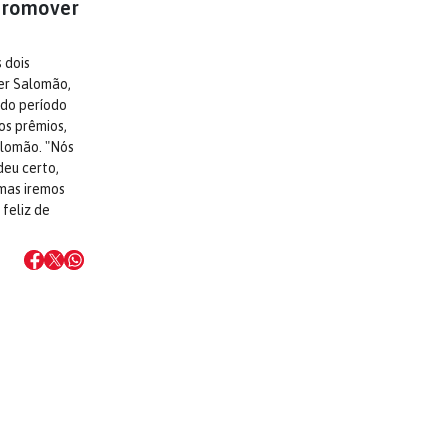
 promover
 dois
er Salomão,
 do período
os prêmios,
alomão. "Nós
eu certo,
mas iremos
 feliz de