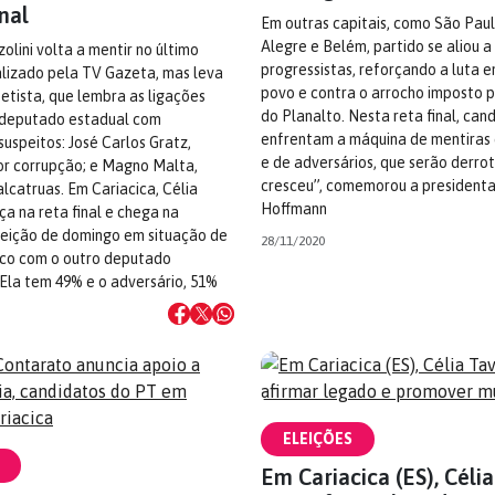
inal
Em outras capitais, como São Paul
Alegre e Belém, partido se aliou 
lini volta a mentir no último
progressistas, reforçando a luta 
alizado pela TV Gazeta, mas leva
povo e contra o arrocho imposto p
petista, que lembra as ligações
do Planalto. Nesta reta final, can
 deputado estadual com
enfrentam a máquina de mentiras
uspeitos: José Carlos Gratz,
e de adversários, que serão derro
r corrupção; e Magno Malta,
cresceu”, comemorou a presidenta 
lcatruas. Em Cariacica, Célia
Hoffmann
a na reta final e chega na
leição de domingo em situação de
28/11/2020
co com o outro deputado
 Ela tem 49% e o adversário, 51%
ELEIÇÕES
Em Cariacica (ES), Céli