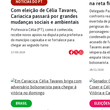
NOTÍCIAS DO PT
na reta f
Com eleição de Célia Tavares,
Delegado Pazo
Cariacica passará por grandes
confronto re
mudanças sociais e ambientais
invertida de 
perigosas do
Professora Célia (PT), como é conhecida,
personagens s
recebe novos apoios na disputa pela prefeitura
condenado po
do município capixaba e se fortalece para
acusado de fa
chegar ao segundo turno
Tavares avanç
véspera da e
17/09/2024
empate técni
bolsonarista.
28/11/2020
BRASIL
ELEIÇÕES