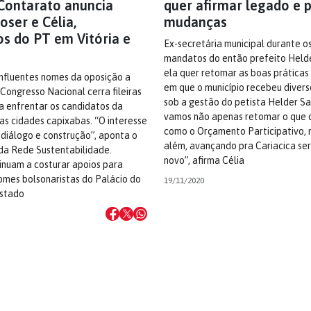
Contarato anuncia
quer afirmar legado e
oser e Célia,
mudanças
os do PT em Vitória e
Ex-secretária municipal durante os
mandatos do então prefeito Held
ela quer retomar as boas práticas
influentes nomes da oposição a
em que o município recebeu divers
Congresso Nacional cerra fileiras
sob a gestão do petista Helder S
a enfrentar os candidatos da
vamos não apenas retomar o que d
uas cidades capixabas. “O interesse
como o Orçamento Participativo, 
 diálogo e construção”, aponta o
além, avançando pra Cariacica ser
da Rede Sustentabilidade.
novo”, afirma Célia
inuam a costurar apoios para
omes bolsonaristas do Palácio do
19/11/2020
estado