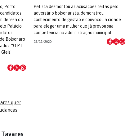
o, Porto
Petista desmontou as acusações feitas pelo
a candidatos
adversário bolsonarista, demonstrou
em defesa do
conhecimento de gestão e convocou a cidade
elo Palácio
para eleger uma mulher que já provou sua
didatos
competência na administração municipal
 de Bolsonaro
25/11/2020
tados. “O PT
Gleisi
a Tavares