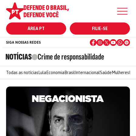
ÁREA PT
FILIE-SE
SIGA NOSSAS REDES
NOTÍCIAS
Crime de responsabilidade
Todas as notícias
Lula
Economia
Brasil
Internacional
Saúde
Mulheres
Ele