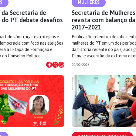
S
MULHERES
 da Secretaria de
Secretaria de Mulheres
 do PT debate desafios
revista com balanço da
s
2017–2021
artido vão traçar estratégias e
Publicação relembra desafios enf
 democracia com foco nas eleições
mulheres do PT em um dos período
erá a I Etapa de Formação e
da história recente do país, após 
 do Conselho Político
Dilma e ascensão da extrema dire
02/02/2026