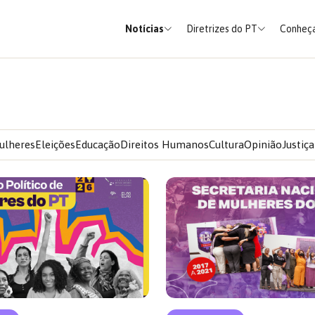
Notícias
Diretrizes do PT
Conheça
ulheres
Eleições
Educação
Direitos Humanos
Cultura
Opinião
Justiça