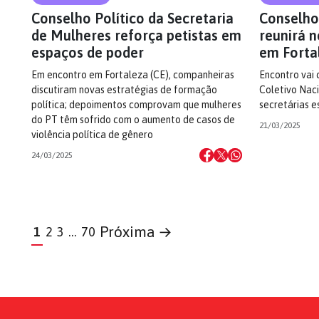
Conselho Político da Secretaria
Conselho
de Mulheres reforça petistas em
reunirá n
espaços de poder
em Forta
Em encontro em Fortaleza (CE), companheiras
Encontro vai 
discutiram novas estratégias de formação
Coletivo Naci
política; depoimentos comprovam que mulheres
secretárias e
do PT têm sofrido com o aumento de casos de
21/03/2025
violência política de gênero
24/03/2025
Próxima →
1
2
3
…
70