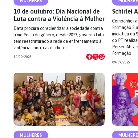
MULHERES
MULHERE
10 de outubro: Dia Nacional de
Schirlei
Luta contra a Violência à Mulher
Companheira 
Formação Elas 
Data procura conscientizar a sociedade contra
iniciativa da
a violência de gênero; desde 2023, governo Lula
do PT realiz
tem reestruturado a rede de enfrentamento à
Perseu Abram
violência contra as mulheres
Formação
10/10/2025
09/09/2025
MULHERES
MULHERE