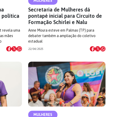
MULHERES
na
Secretaria de Mulheres dá
 política
pontapé inicial para Circuito de
Formação Schirlei e Nalu
t revela uma
Anne Moura esteve em Palmas (TP) para
e as mães
debater também a ampliação do coletivo
o
estadual
22/04/2025
MULHERES