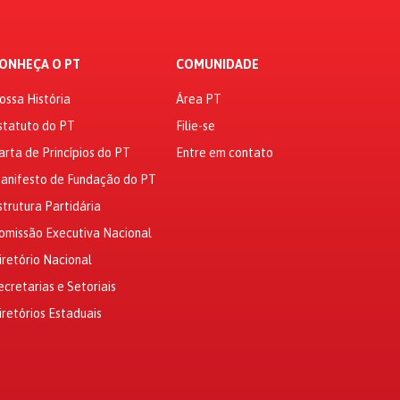
ONHEÇA O PT
COMUNIDADE
ossa História
Área PT
statuto do PT
Filie-se
arta de Princípios do PT
Entre em contato
anifesto de Fundação do PT
strutura Partidária
omissão Executiva Nacional
iretório Nacional
ecretarias e Setoriais
iretórios Estaduais