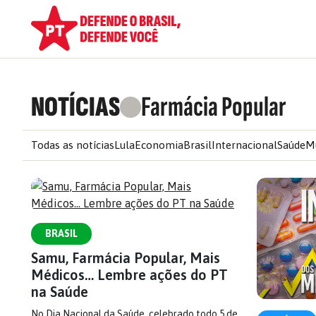
NOTÍCIAS
Farmácia Popular
Todas as notícias
Lula
Economia
Brasil
Internacional
Saúde
M
BRASIL
Samu, Farmácia Popular, Mais
Médicos… Lembre ações do PT
na Saúde
No Dia Nacional da Saúde, celebrado todo 5 de