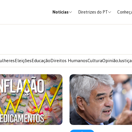
Notícias
Diretrizes do PT
Conheça
ulheres
Eleições
Educação
Direitos Humanos
Cultura
Opinião
Justiça