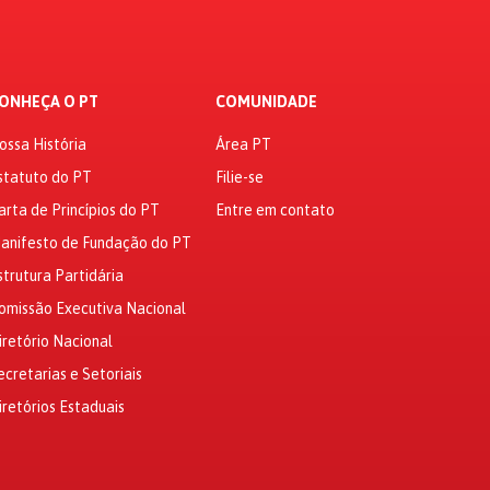
ONHEÇA O PT
COMUNIDADE
ossa História
Área PT
statuto do PT
Filie-se
arta de Princípios do PT
Entre em contato
anifesto de Fundação do PT
strutura Partidária
omissão Executiva Nacional
iretório Nacional
ecretarias e Setoriais
iretórios Estaduais