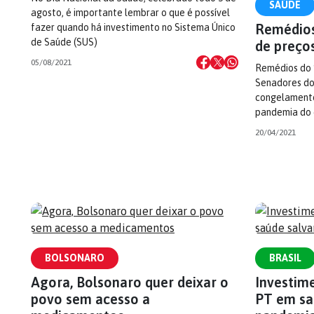
SAÚDE
agosto, é importante lembrar o que é possível
Remédio
fazer quando há investimento no Sistema Único
de Saúde (SUS)
de preço
05/08/2021
Remédios do “
Senadores do
congelamento
pandemia do 
20/04/2021
BOLSONARO
BRASIL
Agora, Bolsonaro quer deixar o
Investim
povo sem acesso a
PT em sa