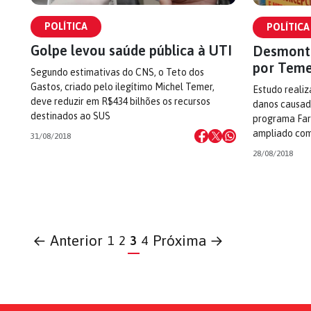
POLÍTICA
POLÍTICA
Golpe levou saúde pública à UTI
Desmonte
por Teme
Segundo estimativas do CNS, o Teto dos
Gastos, criado pelo ilegítimo Michel Temer,
Estudo reali
deve reduzir em R$434 bilhões os recursos
danos causad
destinados ao SUS
programa Farm
ampliado com
31/08/2018
28/08/2018
← Anterior
Próxima →
1
2
3
4