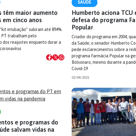
SAÚDE
s têm maior aumento
Humberto aciona TCU
s em cinco anos
defesa do programa Fa
Popular
kit intubação” subiram até 894%.
 PT trabalham pelo
Criador do programa em 2004, qua
 dos reajustes enquanto durar a
da Saúde, o senador Humberto Co
coronavírus
pede esclarecimentos sobre a re
programa Farmácia Popular na ges
Bolsonaro, mesmo durante a pand
Covid-19
02/04/2021
entos e programas do
úde salvam vidas na