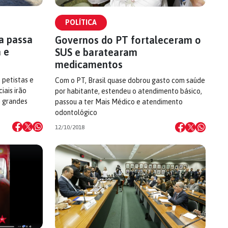
POLÍTICA
a passa
Governos do PT fortaleceram o
 e
SUS e baratearam
medicamentos
 petistas e
Com o PT, Brasil quase dobrou gasto com saúde
iais irão
por habitante, estendeu o atendimento básico,
m grandes
passou a ter Mais Médico e atendimento
odontológico
12/10/2018