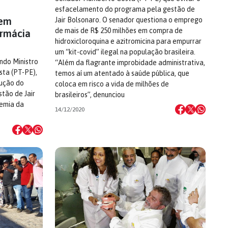
esfacelamento do programa pela gestão de
 em
Jair Bolsonaro. O senador questiona o emprego
de mais de R$ 250 milhões em compra de
rmácia
hidroxicloroquina e azitromicina para empurrar
um “kit-covid” ilegal na população brasileira.
ndo Ministro
“Além da flagrante improbidade administrativa,
sta (PT-PE),
temos aí um atentado à saúde pública, que
dução do
coloca em risco a vida de milhões de
tão de Jair
brasileiros”, denunciou
emia da
14/12/2020