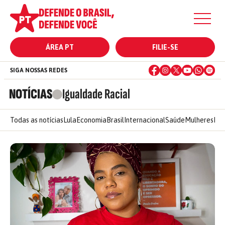
ÁREA PT
FILIE-SE
SIGA NOSSAS REDES
NOTÍCIAS
Igualdade Racial
Todas as notícias
Lula
Economia
Brasil
Internacional
Saúde
Mulheres
Ele