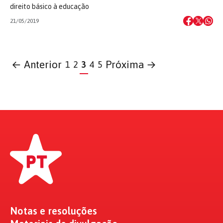
direito básico à educação
21/05/2019
← Anterior
Próxima →
1
2
3
4
5
Notas e resoluções