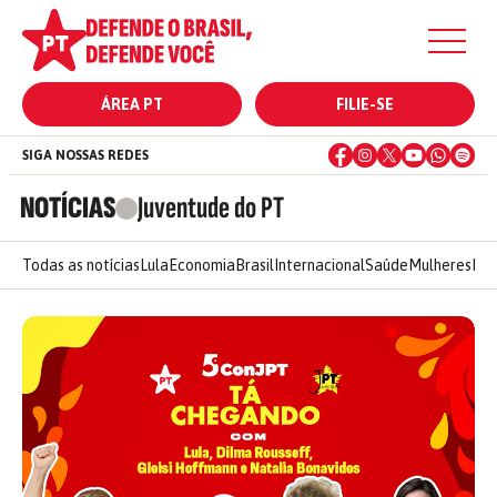
ÁREA PT
FILIE-SE
SIGA NOSSAS REDES
NOTÍCIAS
Juventude do PT
Todas as notícias
Lula
Economia
Brasil
Internacional
Saúde
Mulheres
Ele