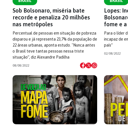
BRASIL
BRASIL
Sob Bolsonaro, miséria bate
Lopes: I
recorde e penaliza 20 milhões
Bolsonar
nas metrópoles
fome e a 
Percentual de pessoas em situação de pobreza
Para o líder 
disparou e já representa 23,7% da população de
incapaz de en
22 áreas urbanas, aponta estudo. "Nunca antes
país”
o Brasil teve tantas pessoas nessa triste
02/08/2022
situação”, diz Alexandre Padilha
08/08/2022