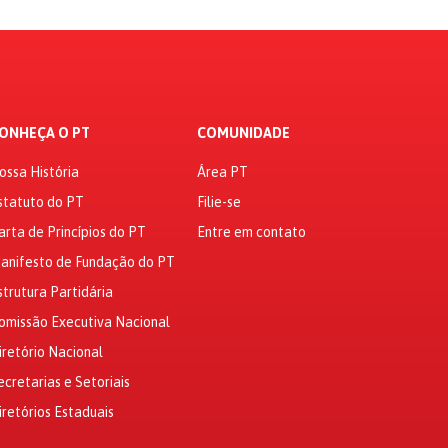
ONHEÇA O PT
COMUNIDADE
ossa História
Área PT
statuto do PT
Filie-se
arta de Princípios do PT
Entre em contato
anifesto de Fundação do PT
strutura Partidária
omissão Executiva Nacional
iretório Nacional
ecretarias e Setoriais
iretórios Estaduais