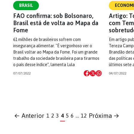
BRASIL
ECONOM
FAO confirma: sob Bolsonaro,
Artigo: 
Brasil está de volta ao Mapa da
com Teme
Fome
sobretud
61 milhões de brasileiros sofrem com
Em artigo pub
insegurança alimentar. "É vergonhoso ver o
Tereza Campe
Brasil voltar ao Mapa da Fome. Foi um grande
Brandão deta
trabalho da sociedade brasileira para tirarmos
das políticas
o país desse índice”, lamenta Lula
últimos sete 
07/07/2022
04/07/2022
← Anterior
Próxima →
1
2
3
4
5
6
…
12