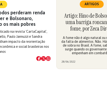
ARTIGOS
IA
Todos perderam renda
Artigo: Hino de Bolso
r e Bolsonaro,
uma barriga roncan
o os mais pobres
fome, por Zeca Di
licado na revista 'CartaCapital',
llo, Paulo Jannuzzi e Sandra
A fome não é algo natural ou 
lham impacto da reorientação
da falta de alimentos. Não. Há
de sobra no Brasil. A fome, s
 econômica e social brasileiras nos
surge quando os governante
anos
empenham em combatê
28/06/2022