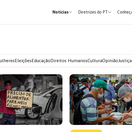
Notícias
Diretrizes do PT
Conheça
ulheres
Eleições
Educação
Direitos Humanos
Cultura
Opinião
Justiça