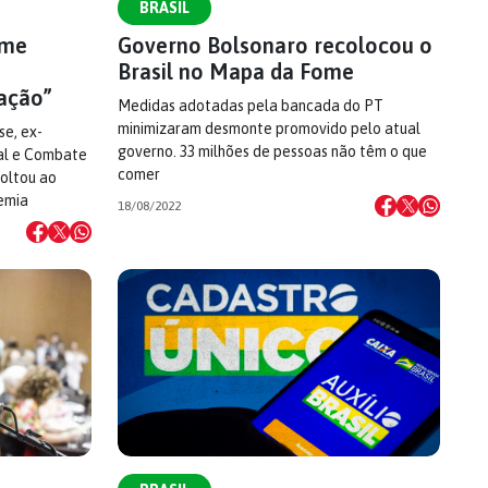
BRASIL
ome
Governo Bolsonaro recolocou o
Brasil no Mapa da Fome
ação”
Medidas adotadas pela bancada do PT
minimizaram desmonte promovido pelo atual
se, ex-
governo. 33 milhões de pessoas não têm o que
ial e Combate
comer
voltou ao
emia
18/08/2022