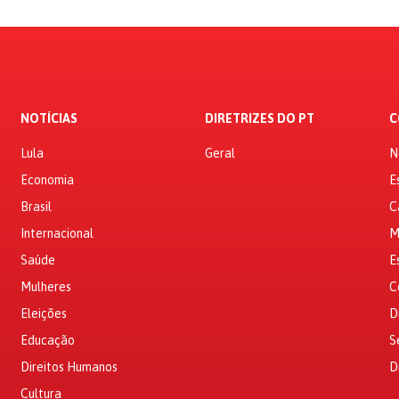
NOTÍCIAS
DIRETRIZES DO PT
C
Lula
Geral
N
Economia
E
Brasil
C
Internacional
M
Saúde
E
Mulheres
C
Eleições
D
Educação
S
Direitos Humanos
D
Cultura