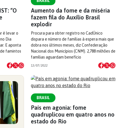
BRASIL
MST: “O
Aumento da fome e da miséria
e
fazem fila do Auxílio Brasil
explodir
r é levar o
Procura para obter registro no CadÚnico
 no Dia
dispara e número de famílias à espera mais que
iar. E aponta
dobra nos últimos meses, diz Confederação
 de famintos
Nacional dos Municípios (CNM). 2,788 milhões de
famílias aguardam benefício
13/07/2022
BRASIL
País em agonia: fome
quadruplicou em quatro anos no
estado do Rio