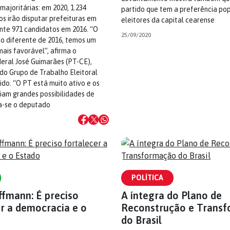
majoritárias: em 2020, 1.234
partido que tem a preferência pop
ios irão disputar prefeituras em
eleitores da capital cearense
ante 971 candidatos em 2016. “O
25/09/2020
o diferente de 2016, temos um
ais favorável”, afirma o
eral José Guimarães (PT-CE),
do Grupo de Trabalho Eleitoral
ido. “O PT está muito ativo e os
ciam grandes possibilidades de
ma-se o deputado
POLÍTICA
ffmann: É preciso
A íntegra do Plano de
er a democracia e o
Reconstrução e Trans
do Brasil