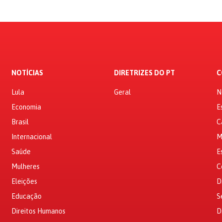
NOTÍCIAS
DIRETRIZES DO PT
C
Lula
Geral
N
Economia
E
Brasil
C
Internacional
M
Saúde
E
Mulheres
C
Eleições
D
Educação
S
Direitos Humanos
D