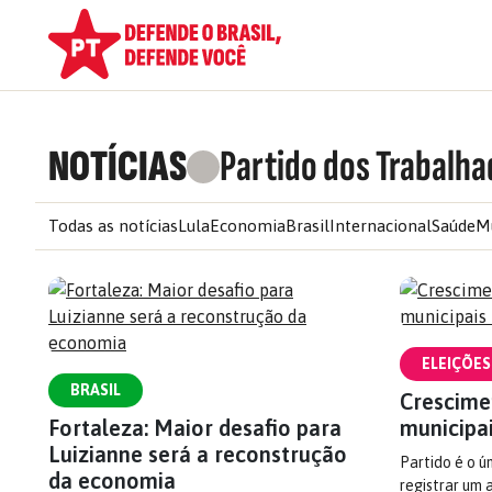
NOTÍCIAS
Partido dos Trabalha
Todas as notícias
Lula
Economia
Brasil
Internacional
Saúde
M
ELEIÇÕES
BRASIL
Crescime
Fortaleza: Maior desafio para
municipai
Luizianne será a reconstrução
Partido é o ú
da economia
registrar um 