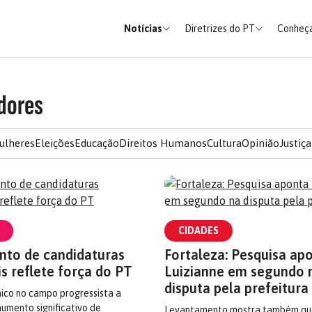
Notícias
Diretrizes do PT
Conheça
dores
ulheres
Eleições
Educação
Direitos Humanos
Cultura
Opinião
Justiça
CIDADES
nto de candidaturas
Fortaleza: Pesquisa ap
s reflete força do PT
Luizianne em segundo 
disputa pela prefeitura
nico no campo progressista a
aumento significativo de
Levantamento mostra também qu