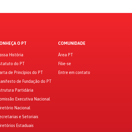
ONHEÇA O PT
COMUNIDADE
ossa História
Área PT
statuto do PT
Filie-se
arta de Princípios do PT
Entre em contato
anifesto de Fundação do PT
strutura Partidária
omissão Executiva Nacional
iretório Nacional
ecretarias e Setoriais
iretórios Estaduais