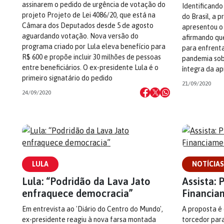
assinarem o pedido de urgência de votação do
Identificando
projeto Projeto de Lei 4086/20, que está na
do Brasil, a p
Câmara dos Deputados desde 5 de agosto
apresentou o
aguardando votação. Nova versão do
afirmando que
programa criado por Lula eleva benefício para
para enfrenta
R$ 600 e propõe incluir 30 milhões de pessoas
pandemia sobr
entre beneficiários. O ex-presidente Lula é o
íntegra da a
primeiro signatário do pedido
21/09/2020
24/09/2020
LULA
NOTÍCIAS
Lula: “Podridão da Lava Jato
Assista:
enfraquece democracia”
Financia
Em entrevista ao 'Diário do Centro do Mundo',
A proposta é 
ex-presidente reagiu à nova farsa montada
torcedor para