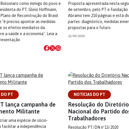
 Bolsonaro como inimigo do povo e
Proposta apresentada nesta segun
residenta do PT, Gleisi Hoffmann,
de setembro, pelo PT e Fundação
 Plano de Reconstrução do Brasil
Abramo tem 210 páginas e está di
 "é preciso apontar as medidas
partes: diagnóstico, medidas emer
r os efeitos imediatos da
propostas para o futuro
e a saúde e a economia". Leia a
21/09/2020
presentação
 DO PT
NOTÍCIAS DO PT
 PT lança campanha de
Resolução do Diretório
mento Militante
Nacional do Partido do
Trabalhadores
criar uma espécie de sócio-
 facilitar a independência
Resolução PT/DN nº13/2020