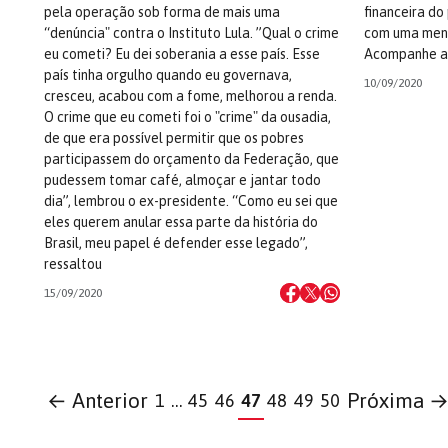
pela operação sob forma de mais uma
financeira do
“denúncia" contra o Instituto Lula. ”Qual o crime
com uma mens
eu cometi? Eu dei soberania a esse país. Esse
Acompanhe a l
país tinha orgulho quando eu governava,
10/09/2020
cresceu, acabou com a fome, melhorou a renda.
O crime que eu cometi foi o "crime" da ousadia,
de que era possível permitir que os pobres
participassem do orçamento da Federação, que
pudessem tomar café, almoçar e jantar todo
dia”, lembrou o ex-presidente. “Como eu sei que
eles querem anular essa parte da história do
Brasil, meu papel é defender esse legado”,
ressaltou
15/09/2020
← Anterior
Próxima 
1
…
45
46
47
48
49
50