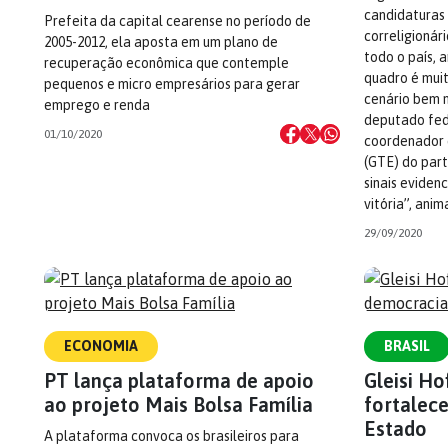
candidaturas 
Prefeita da capital cearense no período de
correligionár
2005-2012, ela aposta em um plano de
todo o país, 
recuperação econômica que contemple
quadro é muit
pequenos e micro empresários para gerar
cenário bem m
emprego e renda
deputado fed
01/10/2020
coordenador 
(GTE) do part
sinais eviden
vitória”, ani
29/09/2020
ECONOMIA
BRASIL
PT lança plataforma de apoio
Gleisi Ho
ao projeto Mais Bolsa Família
fortalec
Estado
A plataforma convoca os brasileiros para