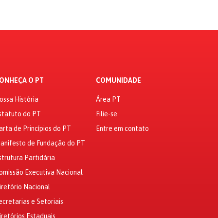
ONHEÇA O PT
COMUNIDADE
ossa História
Área PT
statuto do PT
Filie-se
arta de Princípios do PT
Entre em contato
anifesto de Fundação do PT
strutura Partidária
omissão Executiva Nacional
iretório Nacional
ecretarias e Setoriais
iretórios Estaduais