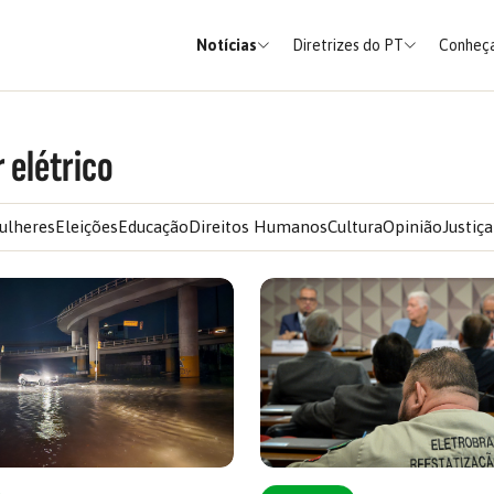
Notícias
Diretrizes do PT
Conheça
 elétrico
ulheres
Eleições
Educação
Direitos Humanos
Cultura
Opinião
Justiça