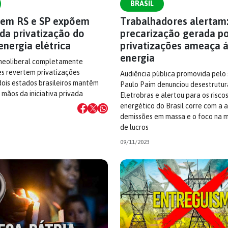
BRASIL
em RS e SP expõem
Trabalhadores alertam
da privatização do
precarização gerada p
energia elétrica
privatizações ameaça 
energia
neoliberal completamente
ses revertem privatizações
Audiência pública promovida pelo
dois estados brasileiros mantêm
Paulo Paim denunciou desestrutu
mãos da iniciativa privada
Eletrobras e alertou para os risco
energético do Brasil corre com a
demissões em massa e o foco na 
de lucros
09/11/2023