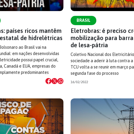
BRASIL
as: países ricos mantêm
Eletrobras: é preciso c
estatal de hidrelétricas
mobilização para barra
de lesa-pátria
olsonaro ao Brasil vai na
ndial: em nações desenvolvidas
Coletivo Nacional dos Eletricitári
letricidade possui papel crucial,
sociedade a aderir à luta contra a
, Canadá e EUA, empresas do
TCU volta a se reunir em março pa
amplamente predominantes
segunda fase do processo
16/02/2022