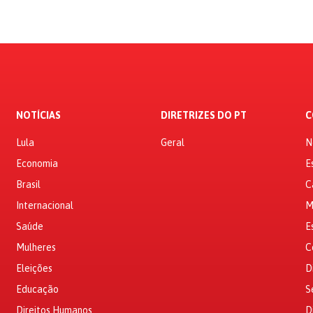
NOTÍCIAS
DIRETRIZES DO PT
C
Lula
Geral
N
Economia
E
Brasil
C
Internacional
M
Saúde
E
Mulheres
C
Eleições
D
Educação
S
Direitos Humanos
D