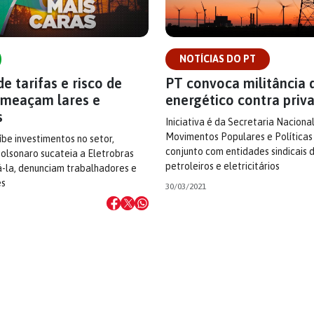
NOTÍCIAS DO PT
de tarifas e risco de
PT convoca militância 
meaçam lares e
energético contra priv
s
Iniciativa é da Secretaria Naciona
Movimentos Populares e Políticas 
be investimentos no setor,
conjunto com entidades sindicais 
olsonaro sucateia a Eletrobras
petroleiros e eletricitários
á-la, denunciam trabalhadores e
es
30/03/2021