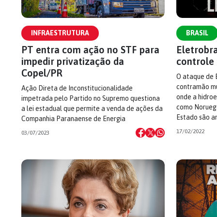
INFRAESTRUTURA
BRASIL
PT entra com ação no STF para
Eletrobr
impedir privatização da
controle 
Copel/PR
O ataque de B
contramão mu
Ação Direta de Inconstitucionalidade
onde a hidroe
impetrada pelo Partido no Supremo questiona
como Noruega
a lei estadual que permite a venda de ações da
Estado são 
Companhia Paranaense de Energia
17/02/2022
03/07/2023