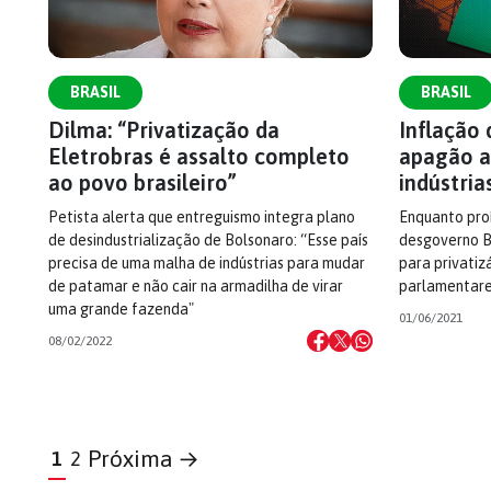
BRASIL
BRASIL
Dilma: “Privatização da
Inflação 
Eletrobras é assalto completo
apagão a
ao povo brasileiro”
indústria
Petista alerta que entreguismo integra plano
Enquanto proí
de desindustrialização de Bolsonaro: “Esse país
desgoverno B
precisa de uma malha de indústrias para mudar
para privatiz
de patamar e não cair na armadilha de virar
parlamentar
uma grande fazenda"
01/06/2021
08/02/2022
Próxima →
1
2