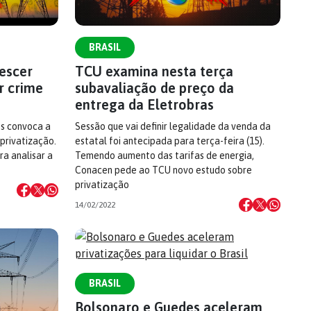
BRASIL
rescer
TCU examina nesta terça
r crime
subavaliação de preço da
entrega da Eletrobras
os convoca a
Sessão que vai definir legalidade da venda da
 privatização.
estatal foi antecipada para terça-feira (15).
ra analisar a
Temendo aumento das tarifas de energia,
Conacen pede ao TCU novo estudo sobre
privatização
14/02/2022
BRASIL
Bolsonaro e Guedes aceleram