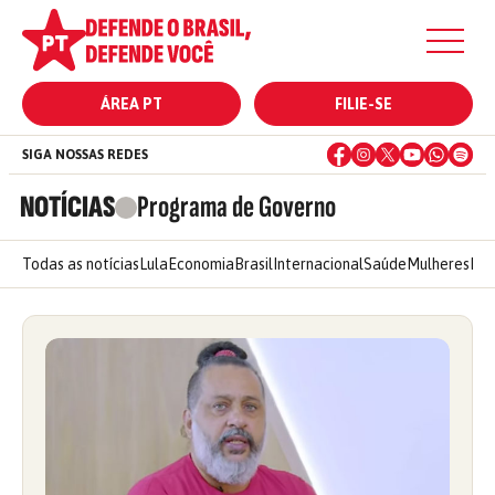
ÁREA PT
FILIE-SE
SIGA NOSSAS REDES
NOTÍCIAS
Programa de Governo
Todas as notícias
Lula
Economia
Brasil
Internacional
Saúde
Mulheres
Ele