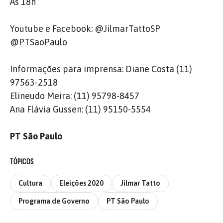
Às 18h
Youtube e Facebook: @JilmarTattoSP
@PTSaoPaulo
Informações para imprensa: Diane Costa (11)
97563-2518
Elineudo Meira: (11) 95798-8457
Ana Flávia Gussen: (11) 95150-5554
PT São Paulo
TÓPICOS
Cultura
Eleições 2020
Jilmar Tatto
Programa de Governo
PT São Paulo