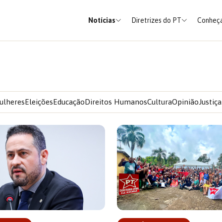
Notícias
Diretrizes do PT
Conheça
ulheres
Eleições
Educação
Direitos Humanos
Cultura
Opinião
Justiça