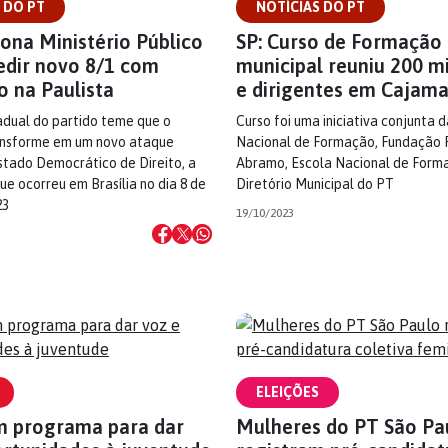
 DO PT
NOTÍCIAS DO PT
ona Ministério Público
SP: Curso de Formação
edir novo 8/1 com
municipal reuniu 200 mi
o na Paulista
e dirigentes em Cajama
adual do partido teme que o
Curso foi uma iniciativa conjunta 
ansforme em um novo ataque
Nacional de Formação, Fundação 
stado Democrático de Direito, a
Abramo, Escola Nacional de Form
e ocorreu em Brasília no dia 8 de
Diretório Municipal do PT
23
19/10/2023
ELEIÇÕES
m programa para dar
Mulheres do PT São Pa