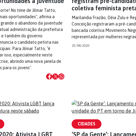
ortunidades à juventude
registram pré-candidat
coletiva feminista pret
orte! No time de Jilmar Tatto,
mais oportunidades", afirma a
Marilandia Frazão, Déia Zulu e Re
 grande o abandono da juventude
Conceição registraram a pré-cand
atual administração da prefeitura
bancada coletiva Movimento Negr
, e também do governo
representada por mulheres negras 
enuncia o candidato petista nas
25/08/2020
ipais. Para Jilmar Tatto, "é
ar isso, especialmente neste
rise, abrindo uma nova janela de
 para os jovens".
CIDADES
2020: Ativista LGBT
‘SP da Gente’: Lançame