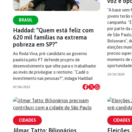
voz e op
"A base vem f
jovens terão 
BRASIL
campanha. "É
por parte da 
Haddad: “Quem está feliz com
de São Paulo
620 mil famílias na extrema
Bolsonaro", d
pobreza em SP?”
eleições munic
preciso super
Ao Roda Viva, pré-candidato ao governo
momento de c
paulista pelo PT defende projeto de
oportunidades
desenvolvimento que olhe para o trabalhador
ao invés de privilegiar o rentismo. "Cadê o
19/10/2020
investimento nas pessoas?”, indaga Haddad
07/06/2022
CIDADES
CIDADES
Jilmar Tatto: Bilionários
Eleições 