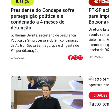
JUSTIÇA
NOTÍCIAS
Presidente do Condepe sofre
PT-SP aci
perseguição política e é
para imp
condenado a 4 meses de
Bolsonar
detenção
Diretório Est
evento se tr
Guilherme Derrite, secretário de Segurança
violento ao E
Pública de SP, processa e obtém condenação
exemplo do qu
de Adilson Sousa Santiago, que é dirigente do
janeiro de 20
PT, por difamação
20/02/2024
27/01/2025
CIDADES
Tatto te