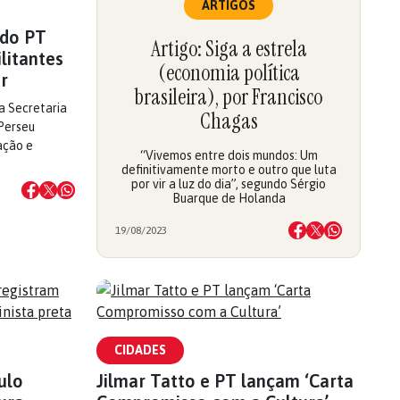
ARTIGOS
 do PT
Artigo: Siga a estrela
litantes
(economia política
r
brasileira), por Francisco
da Secretaria
Chagas
Perseu
ação e
“Vivemos entre dois mundos: Um
definitivamente morto e outro que luta
por vir a luz do dia”, segundo Sérgio
Buarque de Holanda
19/08/2023
CIDADES
ulo
Jilmar Tatto e PT lançam ‘Carta