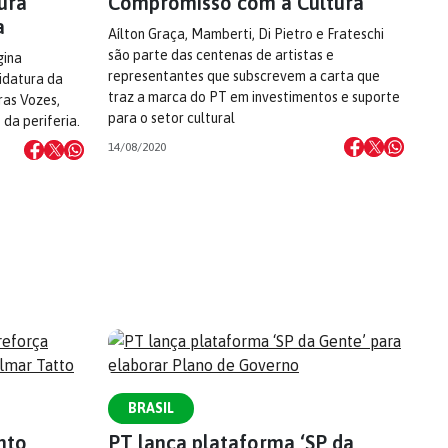
ura
Compromisso com a Cultura’
a
Aílton Graça, Mamberti, Di Pietro e Frateschi
são parte das centenas de artistas e
gina
representantes que subscrevem a carta que
idatura da
traz a marca do PT em investimentos e suporte
as Vozes,
para o setor cultural
da periferia.
14/08/2020
BRASIL
nto
PT lança plataforma ‘SP da