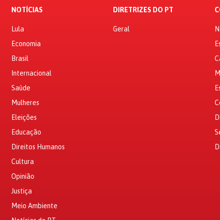
NOTÍCIAS
DIRETRIZES DO PT
C
Lula
Geral
N
Economia
E
Brasil
C
Internacional
M
Saúde
E
Mulheres
C
Eleições
D
Educação
S
Direitos Humanos
D
Cultura
Opinião
Justiça
Meio Ambiente