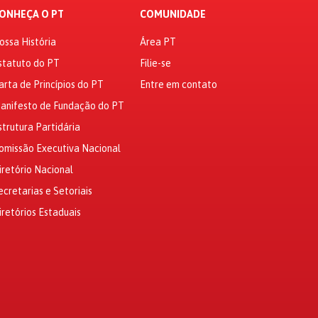
ONHEÇA O PT
COMUNIDADE
ossa História
Área PT
statuto do PT
Filie-se
arta de Princípios do PT
Entre em contato
anifesto de Fundação do PT
strutura Partidária
omissão Executiva Nacional
iretório Nacional
ecretarias e Setoriais
iretórios Estaduais