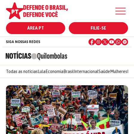
ÁREA PT
FILIE-SE
SIGA NOSSAS REDES
NOTÍCIAS
Quilombolas
Todas as notícias
Lula
Economia
Brasil
Internacional
Saúde
Mulheres
Ele