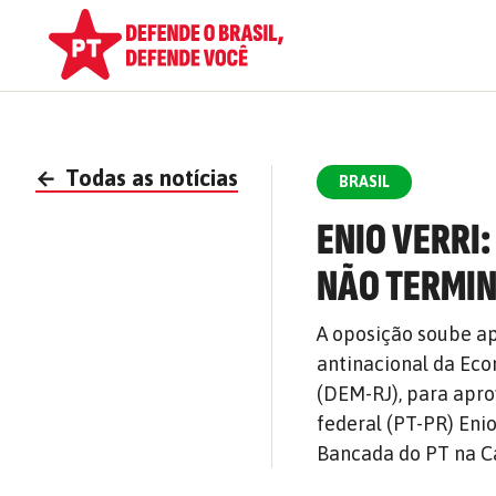
←
Todas as notícias
BRASIL
ENIO VERRI
NÃO TERMI
A oposição soube ap
antinacional da Eco
(DEM-RJ), para apro
federal (PT-PR) Eni
Bancada do PT na C