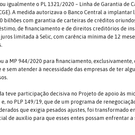
u igualmente o PL 1321/2020 – Linha de Garantia de C
GE). A medida autorizava o Banco Central a implantar l
00 bilhões com garantia de carteiras de créditos oriundo
timo, de financiamento e de direitos creditórios de ins
e juros limitada à Selic, com carência mínima de 12 mes
.
u a MP 944/2020 para financiamento, exclusivamente, d
te e sem atender à necessidade das empresas de ter al
sos.
da teve participação decisiva no Projeto de apoio às mi
e, no PLP 149/19, que de um programa de renegociaçã
ederados que exigia pesados ajustes, foi transformado 
l de auxílio para que esses entes possam enfrentar a 