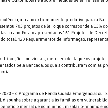
nas e Quilombolas e a sobre medidas de enfrentament
.
turbulência, um ano extremamente produtivo para a Ban
sentou 705 projetos de lei, o que corresponde a 15% do
das no ano. Foram apresentados 161 Projetos de Decre
% do total. 420 Requerimentos de Informação, represen
ontribuições individuais, merecem destaque os projetos
entados pela Bancada, os quais contribuíram com as p
noria.
1/2020 – o Programa de Renda Cidadã Emergencial ou “
L dispunha sobre a garantia às famílias em vulnerabilid
benefício mensal de no mínimo um salário-mínimo e 