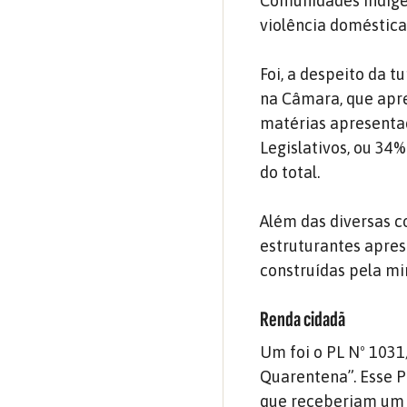
Comunidades Indíge
violência doméstica
Foi, a despeito da 
na Câmara, que apre
matérias apresenta
Legislativos, ou 34
do total.
Além das diversas c
estruturantes apres
construídas pela mi
Renda cidadã
Um foi o PL Nº 103
Quarentena”. Esse P
que receberiam um 