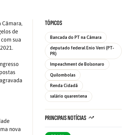
TÓPICOS
na Câmara,
gelos de
Bancada do PT na Câmara
o com sua
 2021.
deputado federal Enio Verri (PT-
PR)
ongresso
Impeachment de Bolsonaro
opostas
Quilombolas
 agravada
Renda Cidadã
salário quarentena
PRINCIPAIS NOTÍCIAS
dade
 uma nova