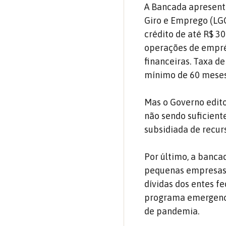
A Bancada apresento
Giro e Emprego (LGC
crédito de até R$ 3
operações de emprés
financeiras. Taxa d
mínimo de 60 meses
Mas o Governo edito
não sendo suficien
subsidiada de recur
Por último, a banca
pequenas empresas 
dívidas dos entes f
programa emergencia
de pandemia.