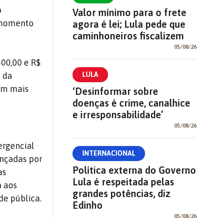
o
Valor mínimo para o frete
 momento
agora é lei; Lula pede que
caminhoneiros fiscalizem
05/08/26
00,00 e R$
LULA
 da
 em mais
‘Desinformar sobre
doenças é crime, canalhice
e irresponsabilidade’
05/08/26
rgencial
INTERNACIONAL
ançadas por
Política externa do Governo
as
Lula é respeitada pelas
a aos
grandes potências, diz
e pública.
Edinho
05/08/26