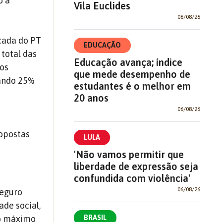
o à
Vila Euclides
06/08/26
cada do PT
EDUCAÇÃO
 total das
Educação avança; índice
tos
que mede desempenho de
tando 25%
estudantes é o melhor em
20 anos
06/08/26
ropostas
LULA
'Não vamos permitir que
liberdade de expressão seja
confundida com violência'
06/08/26
Seguro
ade social,
BRASIL
no máximo