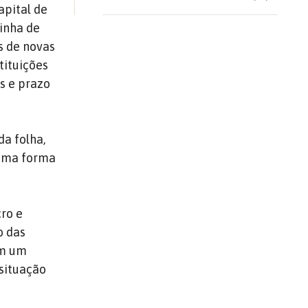
apital de
inha de
s de novas
tituições
es e prazo
a folha,
guma forma
cro e
o das
em um
situação