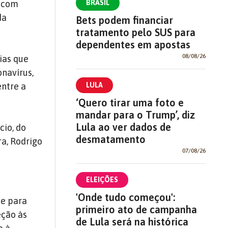
BRASIL
, com
da
Bets podem financiar
tratamento pelo SUS para
dependentes em apostas
08/08/26
ias que
navírus,
LULA
entre a
‘Quero tirar uma foto e
mandar para o Trump’, diz
Lula ao ver dados de
cio, do
desmatamento
a, Rodrigo
07/08/26
ELEIÇÕES
'Onde tudo começou':
de para
primeiro ato de campanha
eção às
de Lula será na histórica