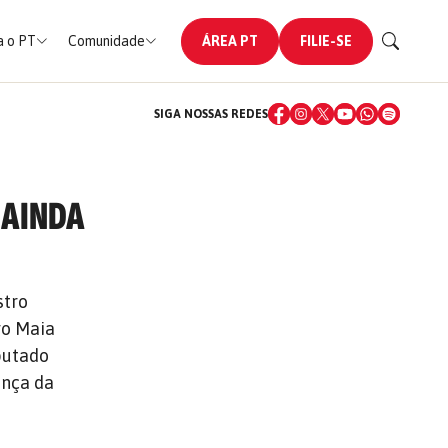
 o PT
Comunidade
ÁREA PT
FILIE-SE
SIGA NOSSAS REDES
 AINDA
stro
go Maia
putado
ança da