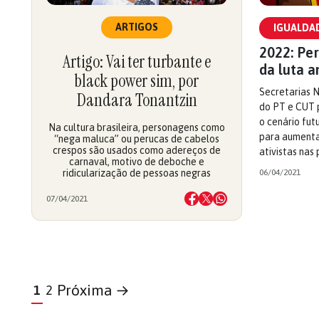
ARTIGOS
IGUALDAD
2022: Per
Artigo: Vai ter turbante e
da luta a
black power sim, por
Secretarias 
Dandara Tonantzin
do PT e CUT 
o cenário fut
Na cultura brasileira, personagens como
para aumentar
“nega maluca” ou perucas de cabelos
crespos são usados como adereços de
ativistas nas
carnaval, motivo de deboche e
ridicularização de pessoas negras
06/04/2021
07/04/2021
Próxima →
1
2