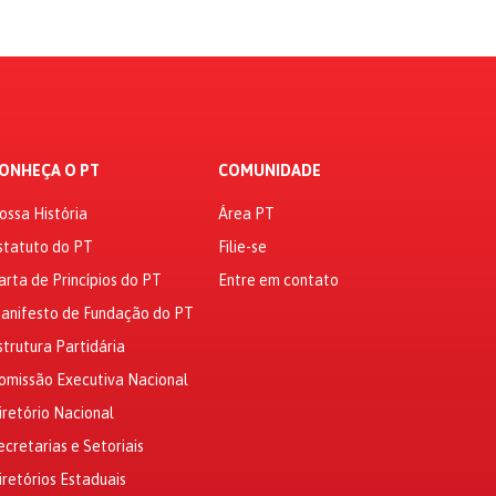
ONHEÇA O PT
COMUNIDADE
ossa História
Área PT
statuto do PT
Filie-se
arta de Princípios do PT
Entre em contato
anifesto de Fundação do PT
strutura Partidária
omissão Executiva Nacional
iretório Nacional
ecretarias e Setoriais
iretórios Estaduais