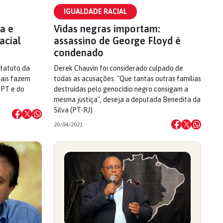
IGUALDADE RACIAL
ta e
Vidas negras importam:
acial
assassino de George Floyd é
condenado
statuto da
Derek Chauvin foi considerado culpado de
iais fazem
todas as acusações. "Que tantas outras famílias
 PT e do
destruídas pelo genocídio negro consigam a
mesma justiça", deseja a deputada Benedita da
Silva (PT-RJ)
20/04/2021