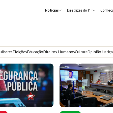
Notícias
Diretrizes do PT
Conheça
ulheres
Eleições
Educação
Direitos Humanos
Cultura
Opinião
Justiça