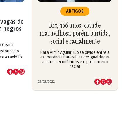
ARTIGOS
 vagas de
Rio, 456 anos: cidade
a negros
maravilhosa porém partida,
social e racialmente
o Ceará
istórica no
Para Almir Aguiar, Rio se divide entre a
 a escravidão
exuberância natural, as desigualdades
sociais e econômicas e o preconceito
racial
25/03/2021