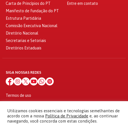
Carta de Princípios do PT
Entre em contato
Manifesto de Fundação do PT
Estrutura Partidária
Comissão Executiva Nacional
Diretório Nacional
Secretarias e Setoriais
Diretórios Estaduais
SIGA NOSSAS REDES
Termos de uso
Política de privacidade
© 2010 - 2026
Utilizamos cookies essenciais e tecnologias semelhantes de
Partido dos Trabalhadores Todos os direitos reservados
acordo com a nossa
Política de Privacidade
e, ao continuar
navegando, você concorda com estas condições.