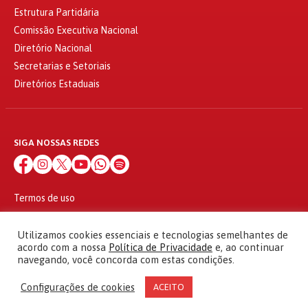
Estrutura Partidária
Comissão Executiva Nacional
Diretório Nacional
Secretarias e Setoriais
Diretórios Estaduais
SIGA NOSSAS REDES
Termos de uso
Política de privacidade
© 2010 - 2026
Utilizamos cookies essenciais e tecnologias semelhantes de
Partido dos Trabalhadores Todos os direitos reservados
acordo com a nossa
Política de Privacidade
e, ao continuar
navegando, você concorda com estas condições.
Configurações de cookies
ACEITO