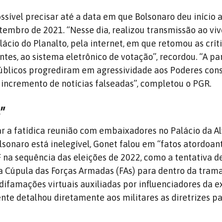
ssível precisar até a data em que Bolsonaro deu início 
tembro de 2021. “Nesse dia, realizou transmissão ao viv
cio do Planalto, pela internet, em que retomou as críti
tes, ao sistema eletrônico de votação”, recordou. “A part
blicos progrediram em agressividade aos Poderes cons
incremento de notícias falseadas”, completou o PGR.
s”
 a fatídica reunião com embaixadores no Palácio da Al
lsonaro está inelegível, Gonet falou em “fatos atordoan
 na sequência das eleições de 2022, como a tentativa d
a Cúpula das Forças Armadas (FAs) para dentro da trama
ifamações virtuais auxiliadas por influenciadores da 
ente detalhou diretamente aos militares as diretrizes p