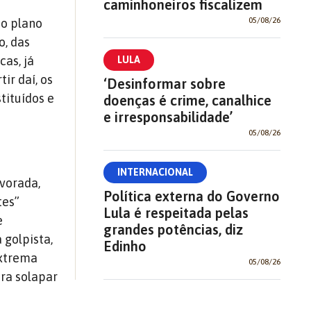
caminhoneiros fiscalizem
05/08/26
ao plano
o, das
cas, já
LULA
ir daí, os
‘Desinformar sobre
tituídos e
doenças é crime, canalhice
e irresponsabilidade’
05/08/26
INTERNACIONAL
vorada,
Política externa do Governo
tes”
Lula é respeitada pelas
e
grandes potências, diz
 golpista,
Edinho
extrema
05/08/26
ara solapar