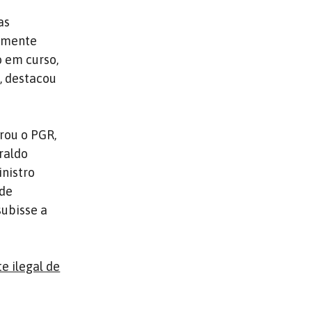
as
samente
o em curso,
, destacou
rou o PGR,
raldo
inistro
 de
subisse a
e ilegal de