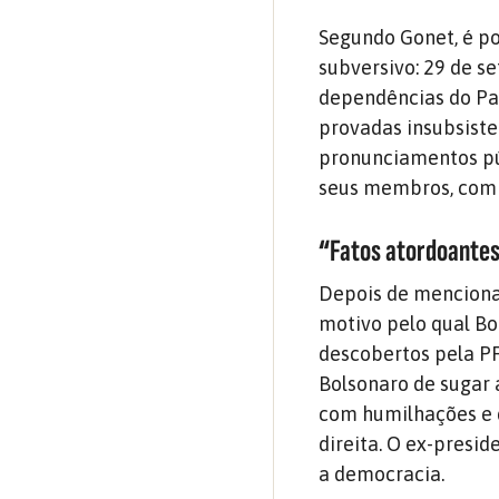
Segundo Gonet, é po
subversivo: 29 de se
dependências do Palá
provadas insubsisten
pronunciamentos pú
seus membros, com 
“Fatos atordoante
Depois de mencionar
motivo pelo qual Bo
descobertos pela PF
Bolsonaro de sugar 
com humilhações e d
direita. O ex-presid
a democracia.