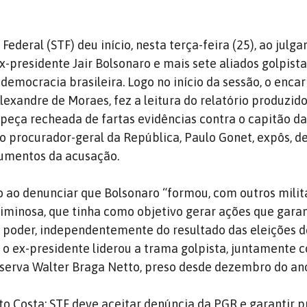
ederal (STF) deu início, nesta terça-feira (25), ao jul
x-presidente Jair Bolsonaro e mais sete aliados golpist
 democracia brasileira. Logo no início da sessão, o enca
lexandre de Moraes, fez a leitura do relatório produzid
), peça recheada de fartas evidências contra o capitão 
, o procurador-geral da República, Paulo Gonet, expôs, 
gumentos da acusação.
o ao denunciar que Bolsonaro “formou, com outros milit
criminosa, que tinha como objetivo gerar ações que gara
 poder, independentemente do resultado das eleições d
 o ex-presidente liderou a trama golpista, juntamente 
reserva Walter Braga Netto, preso desde dezembro do an
 Costa: STF deve aceitar denúncia da PGR e garantir 