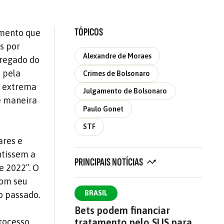
TÓPICOS
gamento que
as por
Alexandre de Moraes
rregado do
o pela
Crimes de Bolsonaro
da extrema
Julgamento de Bolsonaro
de maneira
Paulo Gonet
STF
ares e
ntissem a
PRINCIPAIS NOTÍCIAS
e 2022”. O
com seu
BRASIL
o passado.
Bets podem financiar
tratamento pelo SUS para
processo