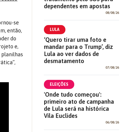
dependentes em apostas
08/08/26
ornou-se
LULA
am, então,
oder do
‘Quero tirar uma foto e
mandar para o Trump’, diz
ojeto e,
Lula ao ver dados de
 planilhas
desmatamento
ática”,
07/08/26
ELEIÇÕES
'Onde tudo começou':
primeiro ato de campanha
de Lula será na histórica
Vila Euclides
06/08/26