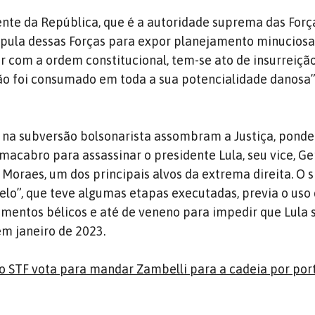
nte da República, que é a autoridade suprema das Forç
úpula dessas Forças para expor planejamento minucio
 com a ordem constitucional, tem-se ato de insurreiçã
ão foi consumado em toda a sua potencialidade danosa”
s na subversão bolsonarista assombram a Justiça, ponde
 macabro para assassinar o presidente Lula, seu vice, Ge
 Moraes, um dos principais alvos da extrema direita. O s
lo”, que teve algumas etapas executadas, previa o uso
rumentos bélicos e até de veneno para impedir que Lula 
m janeiro de 2023.
o STF vota para mandar Zambelli para a cadeia por port