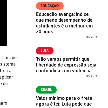
EDUCAÇÃO
Educação avança; índice
que mede desempenho de
estudantes é o melhor em
20 anos
06/08/26
LULA
stituições
'Não vamos permitir que
o sistema
liberdade de expressão seja
confundida com violência'
trou a
06/08/26
eplicar
e do
BRASIL
Valor mínimo para o frete
naro
agora é lei; Lula pede que