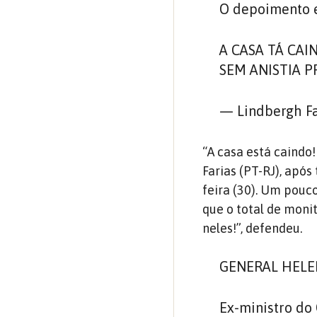
O depoimento e
A CASA TÁ CAI
SEM ANISTIA 
— Lindbergh Fa
“A casa está caindo
Farias (PT-RJ), apó
feira (30). Um pouc
que o total de monit
neles!”, defendeu.
GENERAL HELE
Ex-ministro do 