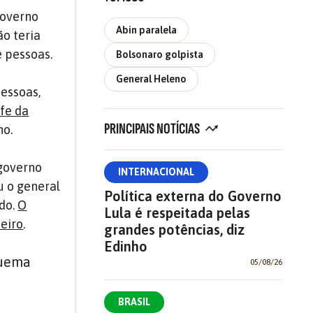
governo
Abin paralela
ão teria
e pessoas.
Bolsonaro golpista
General Heleno
essoas,
fe da
PRINCIPAIS NOTÍCIAS
no.
 governo
INTERNACIONAL
u o general
Política externa do Governo
do.
O
Lula é respeitada pelas
neiro
.
grandes potências, diz
Edinho
quema
05/08/26
BRASIL