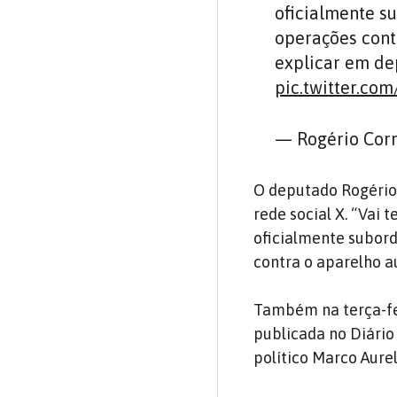
oficialmente su
operações contr
explicar em dep
pic.twitter.c
— Rogério Cor
O deputado Rogério
rede social X. “Vai t
oficialmente subord
contra o aparelho au
Também na terça-fei
publicada no Diário 
político Marco Aurel