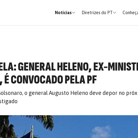
Notícias
Diretrizes do PT
Conheça
ELA: GENERAL HELENO, EX-MINIST
 É CONVOCADO PELA PF
Bolsonaro, o general Augusto Heleno deve depor no próx
stigado