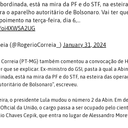
bordinada, está na mira da PF e do STF, na esteir
a o aparelho autoritário de Bolsonaro. Vai ter qu
oimento na terça-feira, dia 6,…
om/oi4XW5A2UG
reia (@RogerioCorreia_)
January 31, 2024
 Correia (PT-MG) também comentou a convocação de H
er que se explicar. Ex-ministro do GSI, pasta à qual a Abi
inada, está na mira da PF e do STF, na esteira das oper
toritário de Bolsonaro”, escreveu.
ra, o presidente Lula mudou o número 2 da Abin. Em d
Oficial da União, o cargo passa a ser ocupado pelo cient
io Chaves Cepik, que entra no lugar de Alessandro Moret