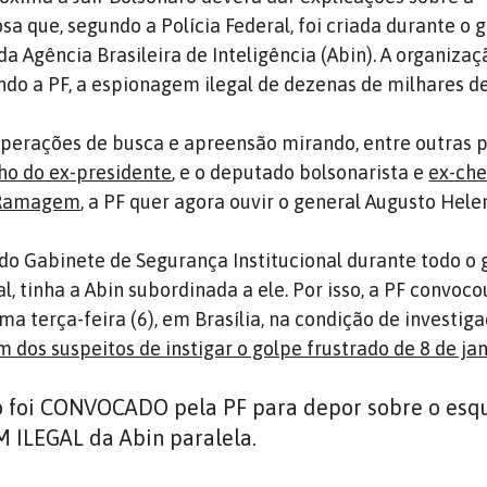
sa que, segundo a Polícia Federal, foi criada durante o 
 da Agência Brasileira de Inteligência (Abin). A organizaç
do a PF, a espionagem ilegal de dezenas de milhares d
operações de busca e apreensão mirando, entre outras p
lho do ex-presidente
, e o deputado bolsonarista e
ex-che
 Ramagem
, a PF quer agora ouvir o general Augusto Hele
 do Gabinete de Segurança Institucional durante todo o
l, tinha a Abin subordinada a ele. Por isso, a PF convoco
a terça-feira (6), em Brasília, na condição de investiga
 dos suspeitos de instigar o golpe frustrado de 8 de ja
o foi CONVOCADO pela PF para depor sobre o es
 ILEGAL da Abin paralela.