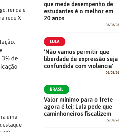
que mede desempenho de
go, renda e
estudantes é o melhor em
20 anos
na rede X
06/08/26
tação,
LULA
de
'Não vamos permitir que
s 3% de
liberdade de expressão seja
confundida com violência'
licação
06/08/26
BRASIL
Valor mínimo para o frete
agora é lei; Lula pede que
caminhoneiros fiscalizem
gra uma
05/08/26
 destaque