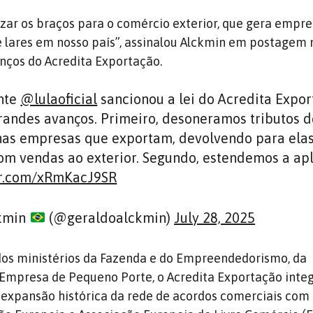
ruzar os braços para o comércio exterior, que gera empre
 lares em nosso país”, assinalou Alckmin em postagem 
nços do Acredita Exportação.
nte
@lulaoficial
sancionou a lei do Acredita Expor
grandes avanços. Primeiro, desoneramos tributos 
as empresas que exportam, devolvendo para ela
com vendas ao exterior. Segundo, estendemos a ap
er.com/xRmKacJ9SR
kmin
(@geraldoalckmin)
July 28, 2025
 dos ministérios da Fazenda e do Empreendedorismo, da
Empresa de Pequeno Porte, o Acredita Exportação inte
 expansão histórica da rede de acordos comerciais com