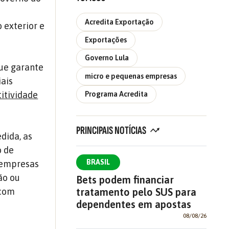
Acredita Exportação
 exterior e
Exportações
Governo Lula
que garante
micro e pequenas empresas
iais
itividade
Programa Acredita
PRINCIPAIS NOTÍCIAS
dida, as
o de
BRASIL
s empresas
ão ou
Bets podem financiar
tratamento pelo SUS para
 com
dependentes em apostas
08/08/26