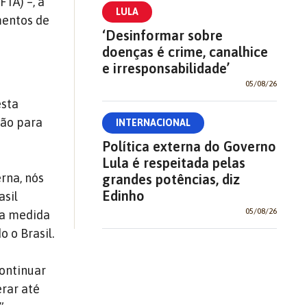
TA) –, a
LULA
mentos de
‘Desinformar sobre
doenças é crime, canalhice
e irresponsabilidade’
05/08/26
esta
ção para
INTERNACIONAL
Política externa do Governo
Lula é respeitada pelas
rna, nós
grandes potências, diz
Edinho
asil
05/08/26
ma medida
 o Brasil.
continuar
rar até