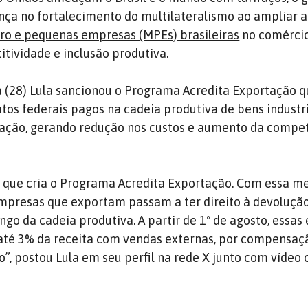
nça no fortalecimento do multilateralismo ao ampliar a
ro e pequenas empresas (MPEs) brasileiras
no comércio
itividade e inclusão produtiva.
 (28) Lula sancionou o Programa Acredita Exportação 
utos federais pagos na cadeia produtiva de bens industr
ação, gerando redução nos custos e
aumento da compet
ei que cria o Programa Acredita Exportação. Com essa me
mpresas que exportam passam a ter direito à devoluçã
ngo da cadeia produtiva. A partir de 1º de agosto, essa
até 3% da receita com vendas externas, por compensaç
o”, postou Lula em seu perfil na rede X junto com vídeo