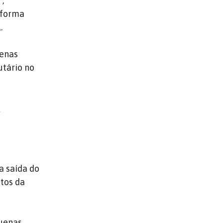
,
eforma
.
uenas
utário no
s
a saída do
tos da
quenas