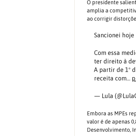
O presidente salien
amplia a competiti
ao corrigir distor
Sancionei hoje 
Com essa medi
ter direito à d
A partir de 1º
receita com…
p
— Lula (@LulaO
Embora as MPEs rep
valor é de apenas 0
Desenvolvimento, In