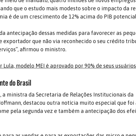
 e meio de mandato, quatro milhões de novos empregos”
ntando que o estudo mais modesto sobre o impacto da r
mia é de um crescimento de 12% acima do PIB potencial
 da antecipação dessas medidas para favorecer as peq
 exportador que não via reconhecido o seu crédito trib
erviços”, afirmou o ministro.
r Lula, modelo MEI é aprovado por 90% de seus usuário
nte do Brasil
a ministra da Secretaria de Relações Institucionais da
Hoffmann, destacou outra notícia muito especial que foi 
Fome pela segunda vez e também a antecipação dos efei
 para as vendas e para as exportações das micro e pe