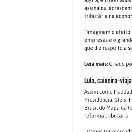
agora, em dois anos
assinalou, acresce
tributária na econo
“Imaginem o efeito
empresas e o grande
que diz respeito a s
Leia mais:
Criado po
Lula, caixeiro-viaja
Assim como Haddad, 
Presidência, Gleisi 
Brasil do Mapa da 
reforma tributária.
“Vamos ter mercado