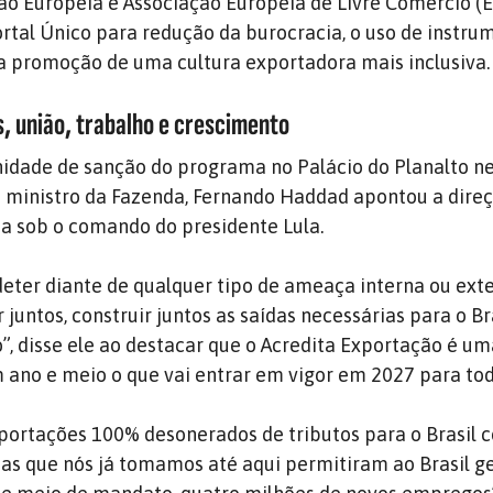
ão Europeia e Associação Europeia de Livre Comércio (EF
tal Único para redução da burocracia, o uso de instru
a promoção de uma cultura exportadora mais inclusiva.
, união, trabalho e crescimento
nidade de sanção do programa no Palácio do Planalto n
o ministro da Fazenda, Fernando Haddad apontou a dire
ha sob o comando do presidente Lula.
ter diante de qualquer tipo de ameaça interna ou exte
juntos, construir juntos as saídas necessárias para o Br
”, disse ele ao destacar que o Acredita Exportação é u
ano e meio o que vai entrar em vigor em 2027 para todo
portações 100% desonerados de tributos para o Brasil 
as que nós já tomamos até aqui permitiram ao Brasil ge