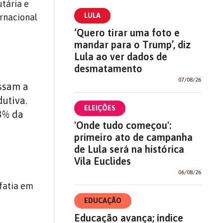
utária e
LULA
rnacional
‘Quero tirar uma foto e
mandar para o Trump’, diz
Lula ao ver dados de
desmatamento
07/08/26
ssam a
dutiva.
ELEIÇÕES
 3% da
'Onde tudo começou':
primeiro ato de campanha
de Lula será na histórica
Vila Euclides
06/08/26
fatia em
EDUCAÇÃO
Educação avança; índice