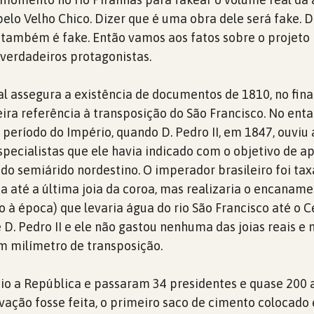
elo Velho Chico. Dizer que é uma obra dele será fake. D
 também é fake. Então vamos aos fatos sobre o projeto
 verdadeiros protagonistas.
al assegura a existência de documentos de 1810, no final
ira referência à transposição do São Francisco. No entan
 período do Império, quando D. Pedro II, em 1847, ouviu
pecialistas que ele havia indicado com o objetivo de 
 do semiárido nordestino. O imperador brasileiro foi tax
ia até a última joia da coroa, mas realizaria o encaname
o à época) que levaria água do rio São Francisco até o C
 D. Pedro II e ele não gastou nenhuma das joias reais e 
m milímetro de transposição.
eio a República e passaram 34 presidentes e quase 200 
vação fosse feita, o primeiro saco de cimento colocado 