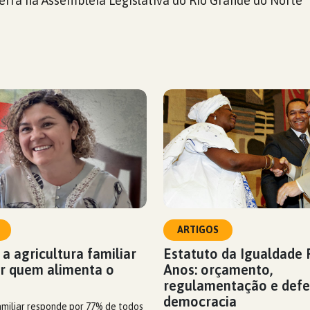
rra na Assembleia Legislativa do Rio Grande do Norte
ARTIGOS
 a agricultura familiar
Estatuto da Igualdade R
ar quem alimenta o
Anos: orçamento,
regulamentação e defe
democracia
amiliar responde por 77% de todos