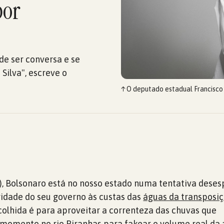
por
de ser conversa e se
Silva", escreve o
↑
O deputado estadual Francisco
8), Bolsonaro está no nosso estado numa tentativa dese
idade do seu governo às custas das
águas da transposiç
scolhida é para aproveitar a correnteza das chuvas que
momento no rio Piranhas para fakear o volume real da