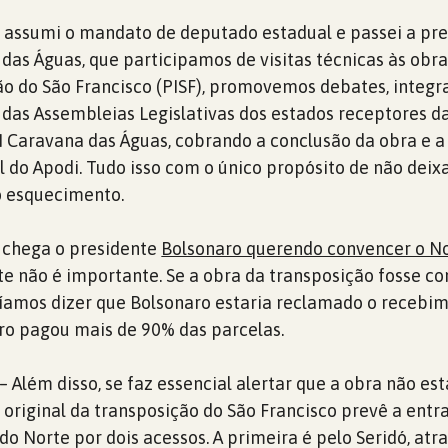
assumi o mandato de deputado estadual e passei a pres
das Águas, que participamos de visitas técnicas às obra
ão do São Francisco (PISF), promovemos debates, integ
das Assembleias Legislativas dos estados receptores d
 II Caravana das Águas, cobrando a conclusão da obra e a
l do Apodi. Tudo isso com o único propósito de não deixa
o esquecimento.
, chega o presidente
Bolsonaro querendo convencer o N
e não é importante. Se a obra da transposição fosse c
íamos dizer que Bolsonaro estaria reclamado o recebi
ro pagou mais de 90% das parcelas.
 Além disso, se faz essencial alertar que a obra não est
o original da transposição do São Francisco prevê a entr
o Norte por dois acessos. A primeira é pelo Seridó, atra