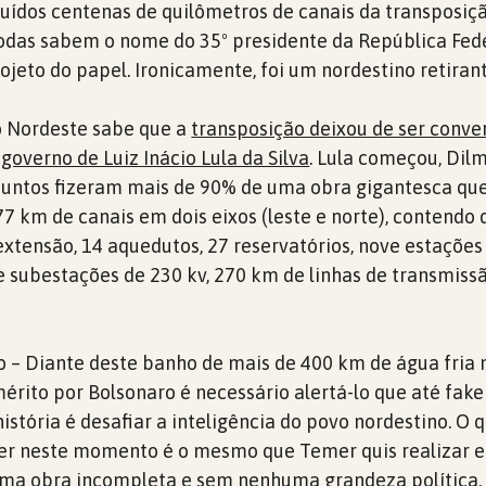
ruídos centenas de quilômetros de canais da transposiç
todas sabem o nome do 35º presidente da República Fed
projeto do papel. Ironicamente, foi um nordestino retiran
o Nordeste sabe que a
transposição deixou de ser conver
governo de Luiz Inácio Lula da Silva
. Lula começou, Dil
 juntos fizeram mais de 90% de uma obra gigantesca que
77 km de canais em dois eixos (leste e norte), contendo 
extensão, 14 aquedutos, 27 reservatórios, nove estações
ubestações de 230 kv, 270 km de linhas de transmissã
 – Diante deste banho de mais de 400 km de água fria 
érito por Bolsonaro é necessário alertá-lo que até fak
história é desafiar a inteligência do povo nordestino. O 
zer neste momento é o mesmo que Temer quis realizar 
ma obra incompleta e sem nenhuma grandeza política,