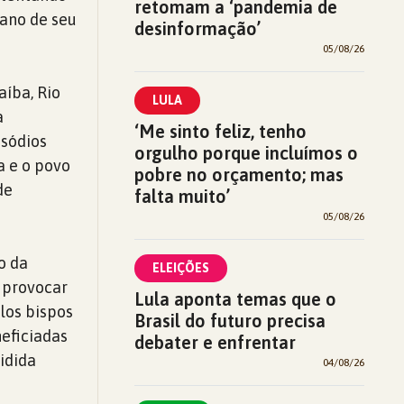
retomam a ‘pandemia de
 ano de seu
desinformação’
05/08/26
aíba, Rio
LULA
a
‘Me sinto feliz, tenho
isódios
orgulho porque incluímos o
a e o povo
pobre no orçamento; mas
de
falta muito’
05/08/26
o da
ELEIÇÕES
a provocar
Lula aponta temas que o
los bispos
Brasil do futuro precisa
neficiadas
debater e enfrentar
idida
04/08/26