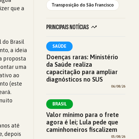
Transposição do São Francisco
izer que a
PRINCIPAIS NOTÍCIAS
 do Brasil
SAÚDE
to, a ideia
Doenças raras: Ministério
 a proposta
da Saúde realiza
apontar uma
capacitação para ampliar
ativo ao
diagnósticos no SUS
nto (este
06/08/26
eará.
muito
BRASIL
Valor mínimo para o frete
agora é lei; Lula pede que
anos até
caminhoneiros fiscalizem
e, depois
05/08/26