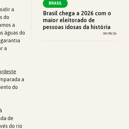
BRASIL
idir a
Brasil chega a 2026 com o
s do
maior eleitorado de
ramos a
pessoas idosas da história
as águas do
04/08/26
 garantia
r a
ordeste
omparada a
mento do
á
ada de
vés do rio