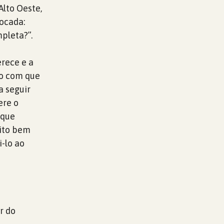
Alto Oeste,
locada:
pleta?”.
rece e a
do com que
a seguir
ere o
 que
uito bem
-lo ao
r do