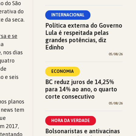
ão do São
erativa do
INTERNACIONAL
te da seca.
Política externa do Governo
Lula é respeitada pelas
sa e se
grandes potências, diz
ma
Edinho
, nos dias
05/08/26
quatro
 de
ECONOMIA
o e seis
BC reduz juros de 14,25%
para 14% ao ano, o quarto
corte consecutivo
nos planos
05/08/26
e news tem
que
HORA DA VERDADE
em 2017,
Bolsonaristas e antivacinas
 tentando