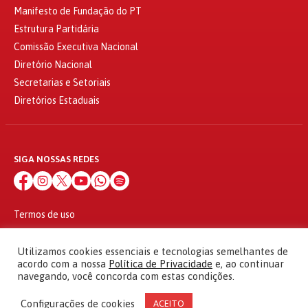
Manifesto de Fundação do PT
Estrutura Partidária
Comissão Executiva Nacional
Diretório Nacional
Secretarias e Setoriais
Diretórios Estaduais
SIGA NOSSAS REDES
Termos de uso
Política de privacidade
© 2010 - 2026
Utilizamos cookies essenciais e tecnologias semelhantes de
Partido dos Trabalhadores Todos os direitos reservados
acordo com a nossa
Política de Privacidade
e, ao continuar
navegando, você concorda com estas condições.
Configurações de cookies
ACEITO