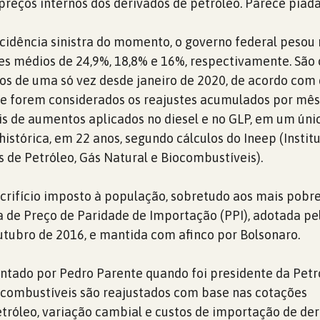
preços internos dos derivados de petróleo. Parece piada
cidência sinistra do momento, o governo federal pesou
es médios de 24,9%, 18,8% e 16%, respectivamente. São
os de uma só vez desde janeiro de 2020, de acordo com
 Se forem considerados os reajustes acumulados por m
is de aumentos aplicados no diesel e no GLP, em um únic
histórica, em 22 anos, segundo cálculos do Ineep (Instit
s de Petróleo, Gás Natural e Biocombustíveis).
rifício imposto à população, sobretudo aos mais pobre
ca de Preço de Paridade de Importação (PPI), adotada p
tubro de 2016, e mantida com afinco por Bolsonaro.
tado por Pedro Parente quando foi presidente da Petr
 combustíveis são reajustados com base nas cotações
etróleo, variação cambial e custos de importação de der