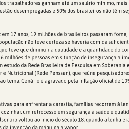
dos trabalhadores ganham até um salário mínimo, mais 
 estão desempregadas e 50% dos brasileiros não têm s
z em 17 anos, 19 milhões de brasileiros passaram fome
população não teve certeza se haveria comida suficien
rque teve que diminuir a qualidade e a quantidade do c
16 milhões de pessoas em situação de insegurança alim
om estudo da Rede Brasileira de Pesquisa em Soberania 
 e Nutricional (Rede Penssan), que reúne pesquisadore
 ao tema. Cenário é agravado pela inflação oficial de 1
tivas para enfrentar a carestia, famílias recorrem à len
 cozinhar, um retrocesso em segurança à saúde e quali
olsonaro voltou ao início do século 18, quando a lenha er
s da invenção da máquina a vapor.