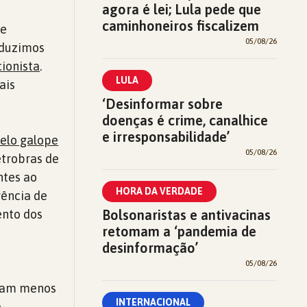
agora é lei; Lula pede que
caminhoneiros fiscalizem
de
05/08/26
oduzimos
ionista
.
LULA
ais
‘Desinformar sobre
doenças é crime, canalhice
e irresponsabilidade’
pelo galope
05/08/26
etrobras de
ntes ao
HORA DA VERDADE
rência de
Bolsonaristas e antivacinas
ento dos
retomam a ‘pandemia de
desinformação’
05/08/26
oram menos
INTERNACIONAL
o