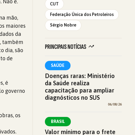
. Não é.
CUT
Federação Única dos Petroleiros
 na mão,
 os maiores
Sérgio Nobre
 dados da
ês, também
PRINCIPAIS NOTÍCIAS
o dia, são
uto de
SAÚDE
Doenças raras: Ministério
da Saúde realiza
s, é
capacitação para ampliar
elo governo
diagnósticos no SUS
06/08/26
obras, os
BRASIL
Valor mínimo para o frete
ivados.