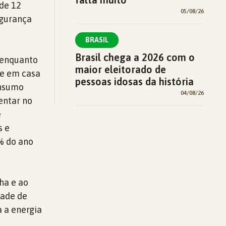
de 12
05/08/26
egurança
BRASIL
Brasil chega a 2026 com o
, enquanto
maior eleitorado de
te em casa
pessoas idosas da história
onsumo
04/08/26
entar no
e
s e
0% do ano
ha e ao
dade de
a a energia