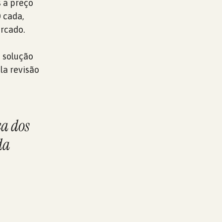
s a preço
 cada,
rcado.
 solução
la revisão
ca dos
da