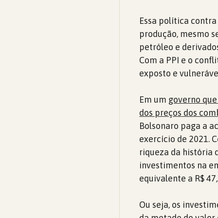
Essa política contra
produção, mesmo sen
petróleo e derivado
Com a PPI e o confli
exposto e vulneráve
Em um
governo que 
dos preços dos combu
Bolsonaro paga a ac
exercício de 2021. 
riqueza da história
investimentos na em
equivalente a R$ 47
Ou seja, os investi
da metade do valor 