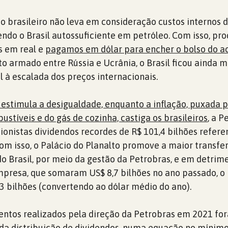
 o brasileiro não leva em consideração custos internos 
do o Brasil autossuficiente em petróleo. Com isso, pr
s em real e
pagamos em dólar para encher o bolso do ac
to armado entre Rússia e Ucrânia, o Brasil ficou ainda m
l à escalada dos preços internacionais.
estimula a desigualdade, enquanto a inflação, puxada 
stíveis e do gás de cozinha, castiga os brasileiros
, a P
ionistas dividendos recordes de R$ 101,4 bilhões refere
Com isso, o Palácio do Planalto promove a maior transfe
 do Brasil, por meio da gestão da Petrobras, e em detrim
presa, que somaram US$ 8,7 bilhões no ano passado, o
,3 bilhões (convertendo ao dólar médio do ano).
mentos realizados pela direção da Petrobras em 2021 f
da distribuição de dividendos, numa equação no mínim