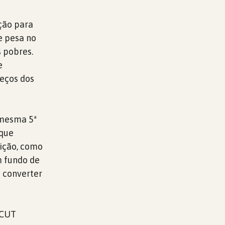
ção para
e pesa no
 pobres.
e
reços dos
 mesma 5ª
 que
ição, como
m fundo de
e converter
 CUT