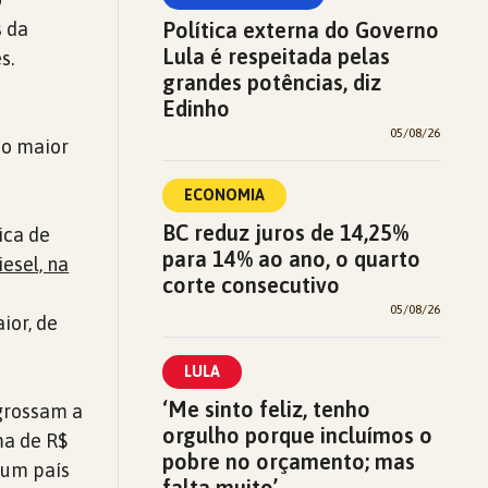
Política externa do Governo
s da
Lula é respeitada pelas
s.
grandes potências, diz
Edinho
05/08/26
 o maior
ECONOMIA
BC reduz juros de 14,25%
ica de
para 14% ao ano, o quarto
iesel, na
corte consecutivo
05/08/26
ior, de
LULA
‘Me sinto feliz, tenho
ngrossam a
orgulho porque incluímos o
ma de R$
pobre no orçamento; mas
 um país
falta muito’