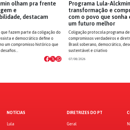
kmin olham pra frente
Programa Lula-Alckmin
agem e
transformação e comp
bilidade, destacam
com o povo que sonha 
um futuro melhor
s que fazem parte da coligação do
Coligação protocola programa de
ssista e democrático define o
compromissos verdadeiros e diret
o um compromisso histórico que
Brasil soberano, democrático, des
 desafios…
sustentável e criativo
07/08/2026
NOTÍCIAS
DIRETRIZES DO PT
C
Lula
Geral
N