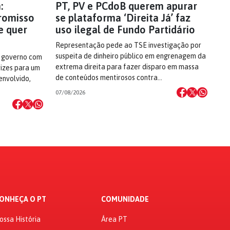
:
PT, PV e PCdoB querem apurar
romisso
se plataforma ‘Direita Já’ faz
e quer
uso ilegal de Fundo Partidário
Representação pede ao TSE investigação por
suspeita de dinheiro público em engrenagem da
 governo com
extrema direita para fazer disparo em massa
rizes para um
de conteúdos mentirosos contra…
envolvido,
07/08/2026
ONHEÇA O PT
COMUNIDADE
ossa História
Área PT