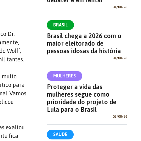
04/08/26
BRASIL
co Dr.
Brasil chega a 2026 com o
iamente,
maior eleitorado de
pessoas idosas da história
do Wolff,
04/08/26
ilitantes.
l muito
MULHERES
tico para
Proteger a vida das
onal. Vamos
mulheres segue como
prioridade do projeto de
plicou
Lula para o Brasil
03/08/26
s exaltou
SAÚDE
nte fica