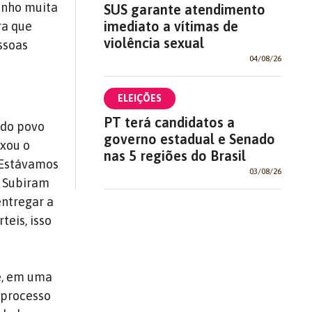
enho muita
SUS garante atendimento
imediato a vítimas de
ra que
violência sexual
ssoas
04/08/26
ELEIÇÕES
PT terá candidatos a
 do povo
governo estadual e Senado
ixou o
nas 5 regiões do Brasil
“Estávamos
03/08/26
. Subiram
entregar a
teis, isso
me, em uma
o processo