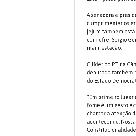
A senadora e presid
cumprimentar os gre
jejum também está 
com ofrei Sérgio Gö
manifestação.
O líder do PT na Câ
deputado também res
do Estado Democráti
“Em primeiro lugar 
fome é um gesto ex
chamar a atenção da
acontecendo. Nossa 
Constitucionalidade