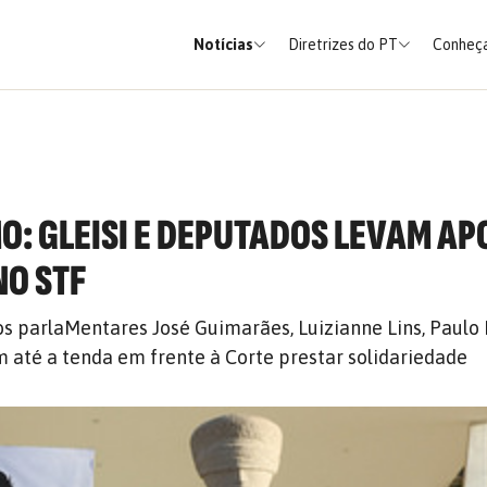
Notícias
Diretrizes do PT
Conheça
O: GLEISI E DEPUTADOS LEVAM AP
NO STF
os parlaMentares José Guimarães, Luizianne Lins, Paulo
m até a tenda em frente à Corte prestar solidariedade