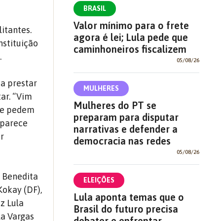
BRASIL
Valor mínimo para o frete
itantes.
agora é lei; Lula pede que
nstituição
caminhoneiros fiscalizem
.
05/08/26
a prestar
MULHERES
tar. “Vim
Mulheres do PT se
que pedem
preparam para disputar
á parece
narrativas e defender a
er
democracia nas redes
05/08/26
, Benedita
ELEIÇÕES
 Kokay (DF),
Lula aponta temas que o
iz Lula
Brasil do futuro precisa
la Vargas
debater e enfrentar