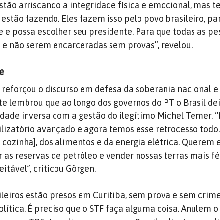
ão arriscando a integridade física e emocional, mas t
estão fazendo. Eles fazem isso pelo povo brasileiro, pa
e possa escolher seu presidente. Para que todas as pe
 e não serem encarceradas sem provas”, revelou.
me
n reforçou o discurso em defesa da soberania nacional e
nte lembrou que ao longo dos governos do PT o Brasil de
dade inversa com a gestão do ilegítimo Michel Temer. 
lizatório avançado e agora temos esse retrocesso todo
 cozinha], dos alimentos e da energia elétrica. Querem 
 as reservas de petróleo e vender nossas terras mais fér
itável”, criticou Görgen.
ileiros estão presos em Curitiba, sem prova e sem cri
olítica. É preciso que o STF faça alguma coisa. Anulem 