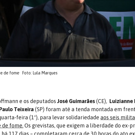
ve de fome
Foto: Lula Marques
Hoffmann e os deputados
José Guimarães
(CE),
Luizianne 
Paulo Teixeira
(SP) foram até a tenda montada em fren
quarta-feira (1º), para levar solidariedade
aos seis milit
e de fome.
Os grevistas, que exigem a liberdade do ex-p
co há 117 dias – completaram cerca de 30 horas do ato e