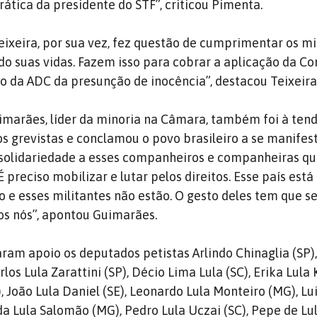
tica da presidente do STF”, criticou Pimenta.
ixeira, por sua vez, fez questão de cumprimentar os mil
do suas vidas. Fazem isso para cobrar a aplicação da Co
ão da ADC da presunção de inocência”, destacou Teixeira
marães, líder da minoria na Câmara, também foi à tend
os grevistas e conclamou o povo brasileiro a se manifes
e solidariedade a esses companheiros e companheiras 
 É preciso mobilizar e lutar pelos direitos. Esse país est
 e esses militantes não estão. O gesto deles tem que s
os nós”, apontou Guimarães.
m apoio os deputados petistas Arlindo Chinaglia (SP)
arlos Lula Zarattini (SP), Décio Lima Lula (SC), Erika Lula
 João Lula Daniel (SE), Leonardo Lula Monteiro (MG), Lu
da Lula Salomão (MG), Pedro Lula Uczai (SC), Pepe de Lu