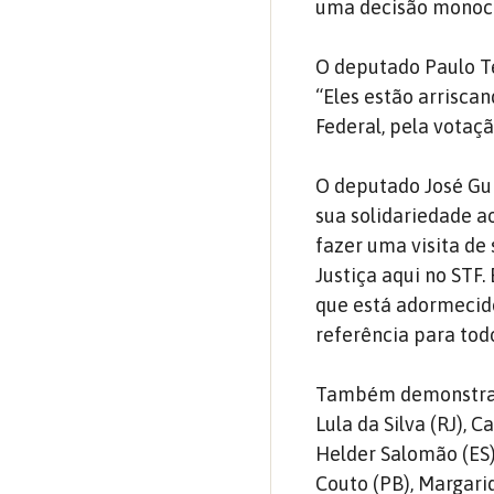
uma decisão monocrá
O deputado Paulo Te
“Eles estão arriscan
Federal, pela votaç
O deputado José Gui
sua solidariedade a
fazer uma visita d
Justiça aqui no STF.
que está adormecido
referência para tod
Também demonstrara
Lula da Silva (RJ), C
Helder Salomão (ES),
Couto (PB), Margari