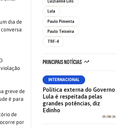
Luizianne Lins
Lula
 um dia de
Paulo Pimenta
 conversa
Paulo Teixeira
TRF-4
 O
PRINCIPAIS NOTÍCIAS
 violação
INTERNACIONAL
Política externa do Governo
ma greve de
Lula é respeitada pelas
ude é para
grandes potências, diz
Edinho
tório de
05/08/26
 ocorre por