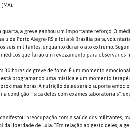
 (MA).
a quarta, a greve ganhou um importante reforço. O médi
saiu de Porto Alegre-RS e foi até Brasília para, voluntar
os seis militantes, enquanto durar o ato extremo. Segun
 médicos que farão um revezamento para observar os m
am 30 horas de greve de fome. É um momento emociona
e está programando uma mística e um momento terapêu
 próximas horas. A nutrição deles será o suporte emoci
 a condição física deles com exames laboratoriais”, ex
nifestou preocupação com a saúde dos militantes, ma
l da liberdade de Lula. “Em relação ao gesto deles, a ge