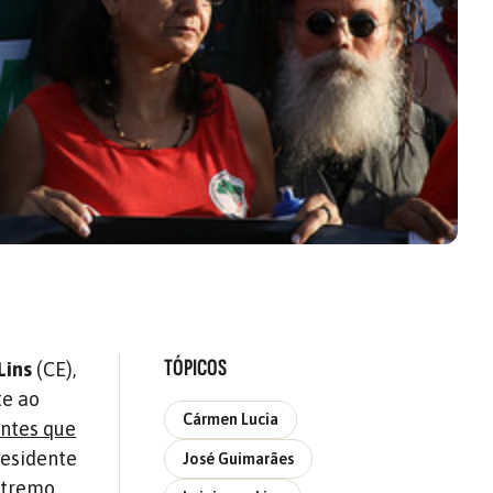
TÓPICOS
Lins
(CE),
te ao
Cármen Lucia
antes que
residente
José Guimarães
xtremo.