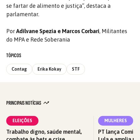
se fartar de alimento e justiça”, destaca a
parlamentar.
Por
Adilvane Spezia e Marcos Corbari
, Militantes
do MPA e Rede Soberania
TÓPICOS
Contag
Erika Kokay
STF
PRINCIPAIS NOTÍCIAS
ELEIÇÕES
MULHERES
Trabalho digno, saúde mental,
PT lança Comitê
combate às bets e crise
Lula e amplia re