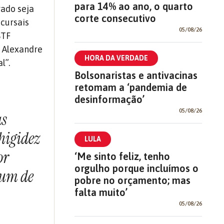
para 14% ao ano, o quarto
rado seja
corte consecutivo
cursais
05/08/26
STF
o Alexandre
HORA DA VERDADE
l”.
Bolsonaristas e antivacinas
retomam a ‘pandemia de
desinformação’
05/08/26
as
higidez
LULA
or
‘Me sinto feliz, tenho
orgulho porque incluímos o
 um de
pobre no orçamento; mas
falta muito’
05/08/26