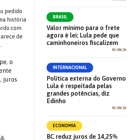
ou pedido
BRASIL
na história
Valor mínimo para o frete
cordo com
agora é lei; Lula pede que
carece de
caminhoneiros fiscalizem
.
05/08/26
pe, o
INTERNACIONAL
ente
Política externa do Governo
 juros
Lula é respeitada pelas
grandes potências, diz
Edinho
05/08/26
ECONOMIA
BC reduz juros de 14,25%
ca
,