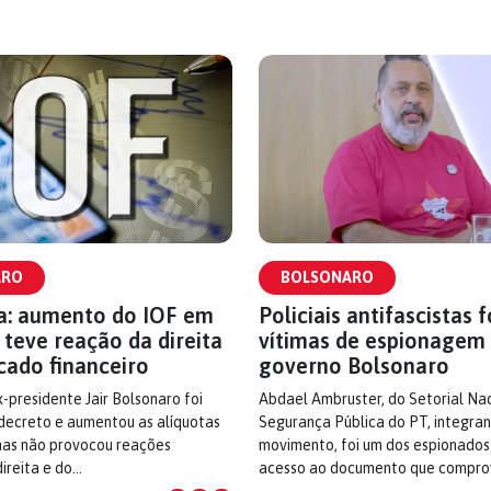
ARO
BOLSONARO
ia: aumento do IOF em
Policiais antifascistas 
teve reação da direita
vítimas de espionagem
cado financeiro
governo Bolsonaro
-presidente Jair Bolsonaro foi
Abdael Ambruster, do Setorial Na
decreto e aumentou as alíquotas
Segurança Pública do PT, integra
mas não provocou reações
movimento, foi um dos espionados
direita e do…
acesso ao documento que compr