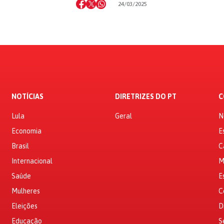
24/03/2025
NOTÍCIAS
DIRETRIZES DO PT
C
Lula
Geral
N
Economia
E
Brasil
C
Internacional
M
Saúde
E
Mulheres
C
Eleições
D
Educação
S