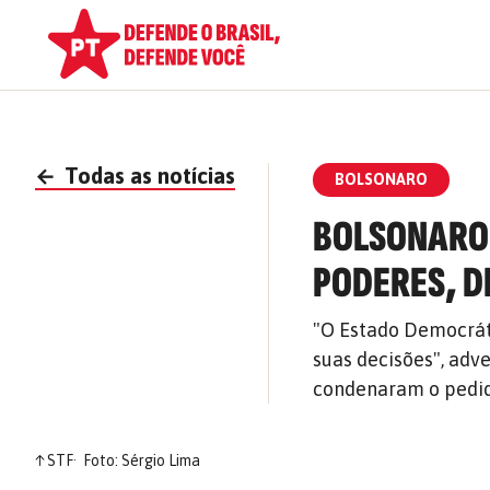
←
Todas as notícias
BOLSONARO
BOLSONARO
PODERES, 
"O Estado Democráti
suas decisões", adv
condenaram o pedid
↑
STF
Foto: Sérgio Lima