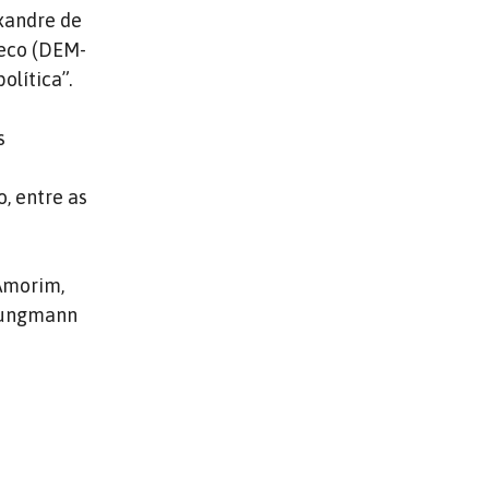
xandre de
heco (DEM-
olítica”.
s
, entre as
 Amorim,
 Jungmann