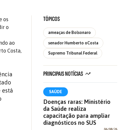
TÓPICOS
e os
ir o
ameaças de Bolsonaro
ndo ao
senador Humberto oCosta
to Costa,
Supremo Tribunal Federal
PRINCIPAIS NOTÍCIAS
ência
stado
 está
SAÚDE
o
Doenças raras: Ministério
da Saúde realiza
capacitação para ampliar
diagnósticos no SUS
06/08/26