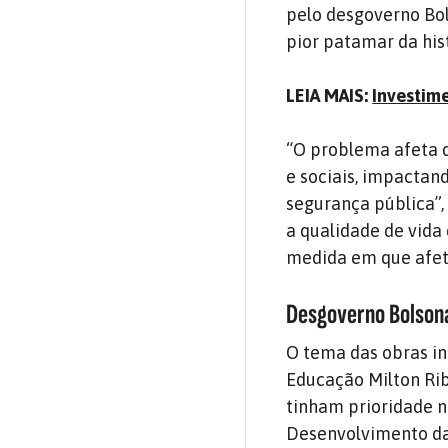
pelo desgoverno Bo
pior patamar da hist
LEIA MAIS:
Investime
“O problema afeta d
e sociais, impactan
segurança pública”
a qualidade de vid
medida em que afeta
Desgoverno Bolsona
O tema das obras i
Educação Milton Rib
tinham prioridade n
Desenvolvimento d