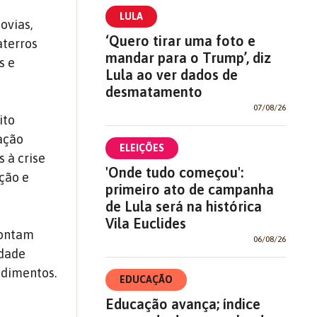
LULA
ovias,
‘Quero tirar uma foto e
aterros
mandar para o Trump’, diz
s e
Lula ao ver dados de
desmatamento
07/08/26
ito
sação
ELEIÇÕES
 à crise
'Onde tudo começou':
eção e
primeiro ato de campanha
de Lula será na histórica
Vila Euclides
pontam
06/08/26
idade
ndimentos.
EDUCAÇÃO
Educação avança; índice