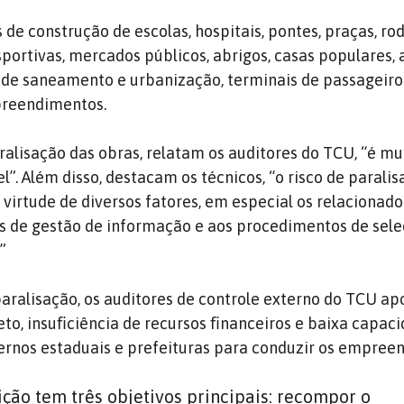
de construção de escolas, hospitais, pontes, praças, rod
sportivas, mercados públicos, abrigos, casas populares, 
s de saneamento e urbanização, terminais de passageiro
preendimentos.
aralisação das obras, relatam os auditores do TCU, “é mu
l”. Além disso, destacam os técnicos, “o risco de parali
virtude de diversos fatores, em especial os relacionados
cias de gestão de informação e aos procedimentos de sel
”
paralisação, os auditores de controle externo do TCU a
eto, insuﬁciência de recursos ﬁnanceiros e baixa capac
vernos estaduais e prefeituras para conduzir os empree
ção tem três objetivos principais: recompor o