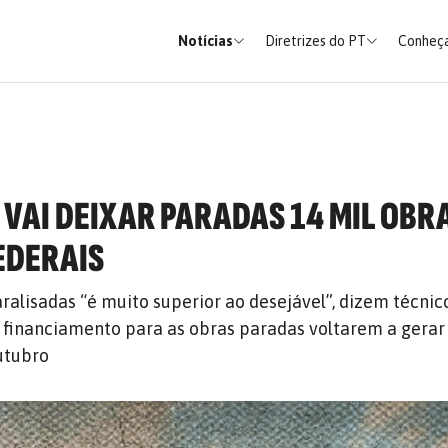
Notícias
Diretrizes do PT
Conheça
VAI DEIXAR PARADAS 14 MIL OBR
EDERAIS
alisadas “é muito superior ao desejável”, dizem técnic
 financiamento para as obras paradas voltarem a gerar
utubro