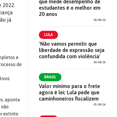
que mede desempenho de
 2022.
estudantes é o melhor em
riança
20 anos
ão já
06/08/26
LULA
'Não vamos permitir que
liberdade de expressão seja
confundida com violência'
mpletos e
06/08/26
processo de
BRASIL
tivos
Valor mínimo para o frete
agora é lei; Lula pede que
caminhoneiros fiscalizem
es, aponta
05/08/26
 não
i extinto