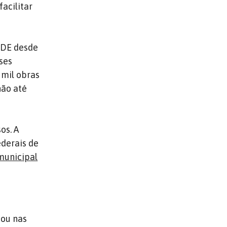
acilitar
FNDE desde
sses
 mil obras
hão até
os. A
ederais de
municipal
iou nas