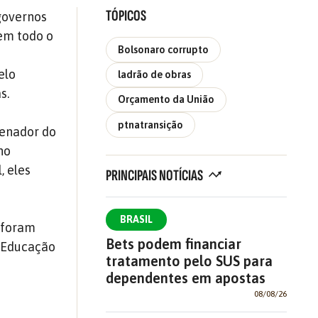
TÓPICOS
governos
 em todo o
Bolsonaro corrupto
s
elo
ladrão de obras
s.
Orçamento da União
ptnatransição
denador do
no
, eles
PRINCIPAIS NOTÍCIAS
BRASIL
á foram
Bets podem financiar
a Educação
tratamento pelo SUS para
dependentes em apostas
08/08/26