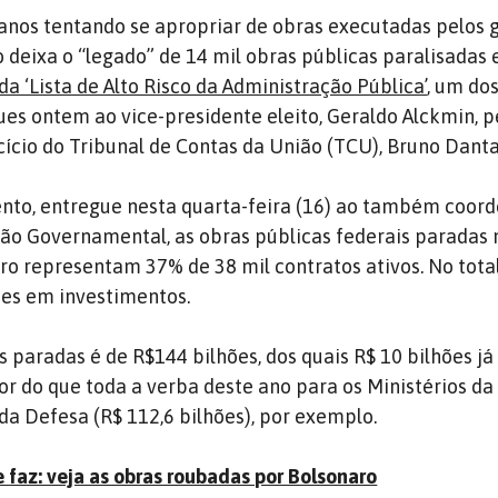
anos tentando se apropriar de obras executadas pelos 
o deixa o “legado” de 14 mil obras públicas paralisadas
a ‘Lista de Alto Risco da Administração Pública’
, um do
s ontem ao vice-presidente eleito, Geraldo Alckmin, p
ício do Tribunal de Contas da União (TCU), Bruno Danta
to, entregue nesta quarta-feira (16) ao também coor
ão Governamental, as obras públicas federais paradas 
o representam 37% de 38 mil contratos ativos. No total
es em investimentos.
s paradas é de R$144 bilhões, dos quais R$ 10 bilhões j
r do que toda a verba deste ano para os Ministérios d
 da Defesa (R$ 112,6 bilhões), por exemplo.
 faz: veja as obras roubadas por Bolsonaro