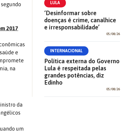
LULA
o segundo
‘Desinformar sobre
doenças é crime, canalhice
e irresponsabilidade’
 em 2017
05/08/26
econômicas
INTERNACIONAL
 saúde e
compromete
Política externa do Governo
Lula é respeitada pelas
mia, na
grandes potências, diz
Edinho
05/08/26
nistro da
angélicos
 quando um