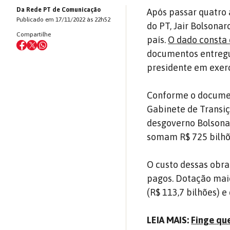
Da Rede PT de Comunicação
Após passar quatro 
Publicado em 17/11/2022 às 22h52
do PT, Jair Bolsonar
Compartilhe
país.
O dado consta d
documentos entregue
presidente em exerc
Conforme o documen
Gabinete de Transiç
desgoverno Bolsonar
somam R$ 725 bilhõ
O custo dessas obra
pagos. Dotação maio
(R$ 113,7 bilhões) e
LEIA MAIS:
Finge que