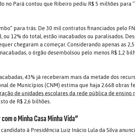
o no Pará contou que Ribeiro pediu R$ 5 milhões para “f
ombo” para trás. De 30 mil contratos financiados pelo 
l, ou 12% do total, estão inacabados ou paralisados. De
equer chegaram a começar. Considerando apenas as 2,5
inacabadas, o órgão desembolsou pelo menos R$ 1,2 bil
nacabadas, 43% já receberam mais da metade dos recurs
al de Municípios (CNM) estima que haja 2.668 obras f
ração de unidades escolares da rede pública de ensino 
usto de R$ 2,6 bilhões.
r com o Minha Casa Minha Vida”
 candidato à Presidência Luiz Inácio Lula da Silva anunc