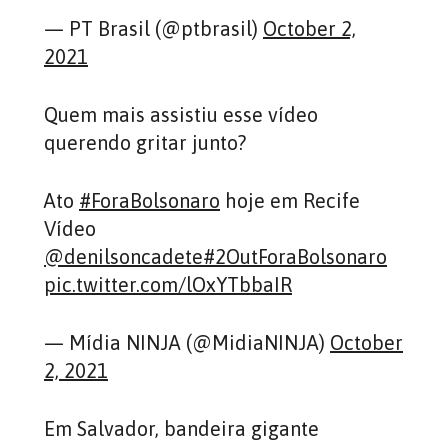
— PT Brasil (@ptbrasil)
October 2,
2021
Quem mais assistiu esse vídeo
querendo gritar junto?
Ato
#ForaBolsonaro
hoje em Recife
Vídeo
@denilsoncadete
#2OutForaBolsonaro
pic.twitter.com/lOxYTbbaIR
— Mídia NINJA (@MidiaNINJA)
October
2, 2021
Em Salvador, bandeira gigante