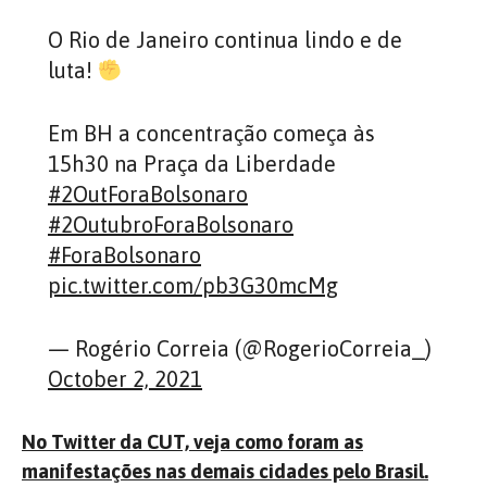
O Rio de Janeiro continua lindo e de
luta!
Em BH a concentração começa às
15h30 na Praça da Liberdade
#2OutForaBolsonaro
#2OutubroForaBolsonaro
#ForaBolsonaro
pic.twitter.com/pb3G30mcMg
— Rogério Correia (@RogerioCorreia_)
October 2, 2021
No Twitter da CUT, veja como foram as
manifestações nas demais cidades pelo Brasil.