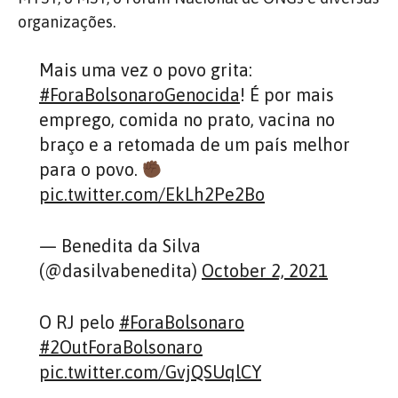
organizações.
Mais uma vez o povo grita:
#ForaBolsonaroGenocida
! É por mais
emprego, comida no prato, vacina no
braço e a retomada de um país melhor
para o povo.
pic.twitter.com/EkLh2Pe2Bo
— Benedita da Silva
(@dasilvabenedita)
October 2, 2021
O RJ pelo
#ForaBolsonaro
#2OutForaBolsonaro
pic.twitter.com/GvjQSUqlCY