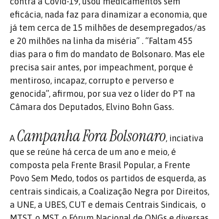
contra a Covid-19, usou medicamentos sem
eficácia, nada faz para dinamizar a economia, que
já tem cerca de 15 milhões de desempregados/as
e 20 milhões na linha da miséria” . “Faltam 455
dias para o fim do mandato de Bolsonaro. Mas ele
precisa sair antes, por impeachment, porque é
mentiroso, incapaz, corrupto e perverso e
genocida”, afirmou, por sua vez o líder do PT na
Câmara dos Deputados, Elvino Bohn Gass.
Campanha Fora Bolsonaro
A
, inciativa
que se reúne há cerca de um ano e meio, é
composta pela Frente Brasil Popular, a Frente
Povo Sem Medo, todos os partidos de esquerda, as
centrais sindicais, a Coalização Negra por Direitos,
a UNE, a UBES, CUT e demais Centrais Sindicais, o
MTST, o MST, o Fórum Nacional de ONGs e diversas