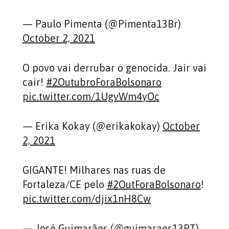
— Paulo Pimenta (@Pimenta13Br)
October 2, 2021
O povo vai derrubar o genocida. Jair vai
cair!
#2OutubroForaBolsonaro
pic.twitter.com/1UgvWm4yOc
— Erika Kokay (@erikakokay)
October
2, 2021
GIGANTE! Milhares nas ruas de
Fortaleza/CE pelo
#2OutForaBolsonaro
!
pic.twitter.com/djix1nH8Cw
— José Guimarães (@guimaraes13PT)