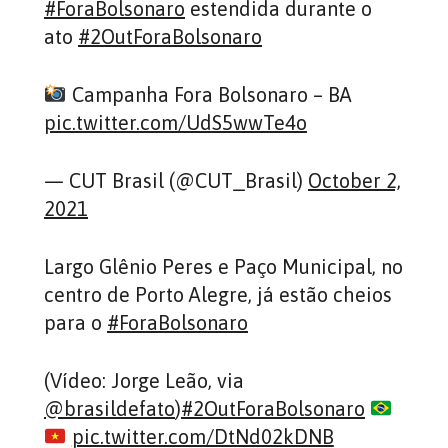
#ForaBolsonaro
estendida durante o
ato
#2OutForaBolsonaro
Campanha Fora Bolsonaro – BA
pic.twitter.com/UdS5wwTe4o
— CUT Brasil (@CUT_Brasil)
October 2,
2021
Largo Glênio Peres e Paço Municipal, no
centro de Porto Alegre, já estão cheios
para o
#ForaBolsonaro
(Vídeo: Jorge Leão, via
@brasildefato
)
#2OutForaBolsonaro
pic.twitter.com/DtNd02kDNB