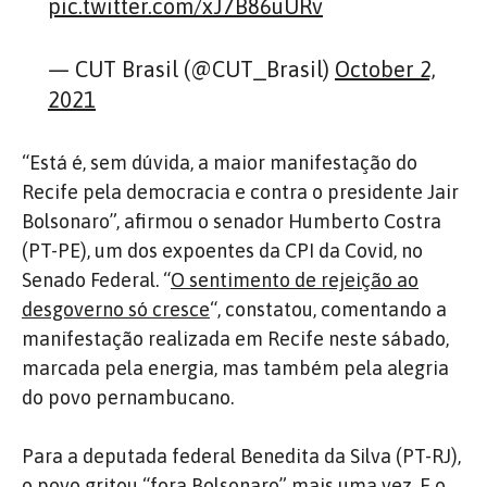
pic.twitter.com/xJ7B86uURv
— CUT Brasil (@CUT_Brasil)
October 2,
2021
“Está é, sem dúvida, a maior manifestação do
Recife pela democracia e contra o presidente Jair
Bolsonaro”, afirmou o senador Humberto Costra
(PT-PE), um dos expoentes da CPI da Covid, no
Senado Federal. “
O sentimento de rejeição ao
desgoverno só cresce
“, constatou, comentando a
manifestação realizada em Recife neste sábado,
marcada pela energia, mas também pela alegria
do povo pernambucano.
Para a deputada federal Benedita da Silva (PT-RJ),
o povo gritou “fora Bolsonaro” mais uma vez. E o