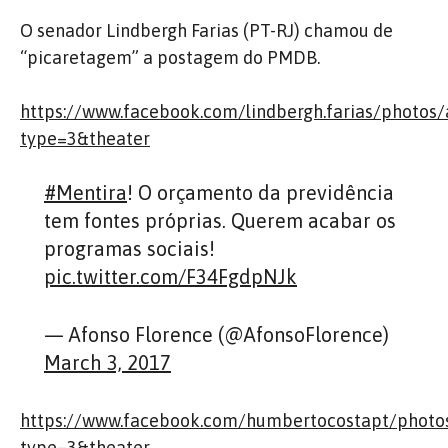
O senador Lindbergh Farias (PT-RJ) chamou de
“picaretagem” a postagem do PMDB.
https://www.facebook.com/lindbergh.farias/phot
type=3&theater
#Mentira
! O orçamento da previdência
tem fontes próprias. Querem acabar os
programas sociais!
pic.twitter.com/F34FgdpNJk
— Afonso Florence (@AfonsoFlorence)
March 3, 2017
https://www.facebook.com/humbertocostapt/phot
type=3&theater