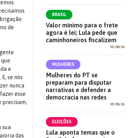
 temos
recisamos
BRASIL
obrigação
Valor mínimo para o frete
mo de
agora é lei; Lula pede que
caminhoneiros fiscalizem
05/08/26
rgente
 que
MULHERES
ada e
Mulheres do PT se
.
E, se nós
preparam para disputar
azer nunca
narrativas e defender a
fazer esse
democracia nas redes
e precisam,
05/08/26
ELEIÇÕES
a sua
Lula aponta temas que o
aioria das