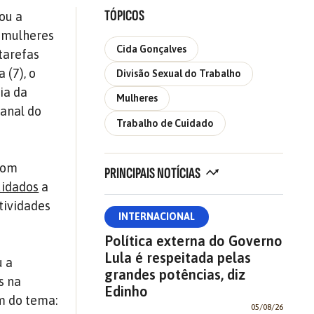
TÓPICOS
ou a
e mulheres
Cida Gonçalves
tarefas
 (7), o
Divisão Sexual do Trabalho
ia da
Mulheres
anal do
Trabalho de Cuidado
com
PRINCIPAIS NOTÍCIAS
uidados
a
tividades
INTERNACIONAL
Política externa do Governo
Lula é respeitada pelas
u a
grandes potências, diz
s na
Edinho
m do tema:
05/08/26