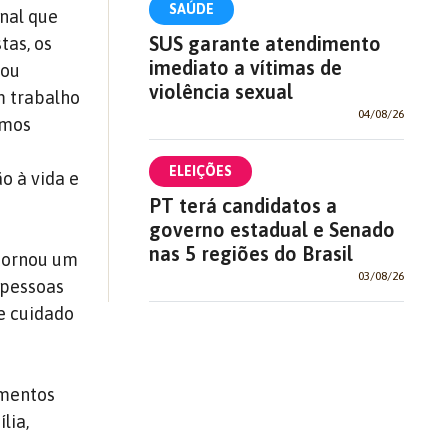
SAÚDE
nal que
SUS garante atendimento
tas, os
imediato a vítimas de
 ou
violência sexual
m trabalho
04/08/26
mos
ELEIÇÕES
o à vida e
PT terá candidatos a
governo estadual e Senado
nas 5 regiões do Brasil
 tornou um
03/08/26
 pessoas
e cuidado
amentos
lia,