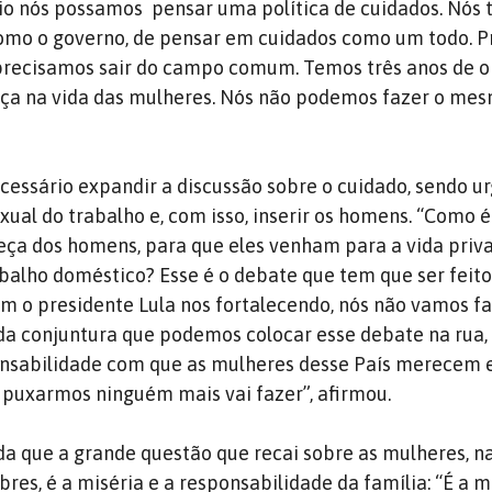
io nós possamos pensar uma política de cuidados. Nós
como o governo, de pensar em cuidados como um todo.
P
 precisamos sair do campo comum.
Temos três anos de 
nça na vida das mulheres.
Nós não podemos fazer o mes
.
ecessário expandir a discussão sobre o cuidado, sendo u
xual do trabalho e, com isso, inserir os homens.
“Como é
ça dos homens, para que eles venham para a vida priv
rabalho doméstico?
Esse é o debate que tem que ser feito
om o presidente Lula nos fortalecendo, nós não vamos f
a conjuntura que podemos colocar esse debate na rua, 
nsabilidade com que as mulheres desse País merecem 
 puxarmos ninguém mais vai fazer”, afirmou.
da que a grande questão que recai sobre as mulheres, n
res, é a miséria e a responsabilidade da família: “É a m