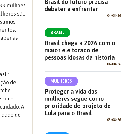
Brasil do futuro precisa
33 milhões
debater e enfrentar
lheres são
04/08/26
ensamos
mentos.
BRASIL
 apenas
Brasil chega a 2026 com o
maior eleitorado de
pessoas idosas da história
04/08/26
sil:
MULHERES
ação de
erche
Proteger a vida das
mulheres segue como
Saint-
prioridade do projeto de
 cuidado.
A
Lula para o Brasil
uidado do
03/08/26