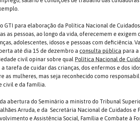
 emprego, salário e condições de trabalho das cuidadoras
xemplo.
 do GTI para elaboração da Política Nacional de Cuidado
das as pessoas, ao longo da vida, oferecemem e exigem 
nças, adolescentes, idosos e pessoas com deficiência.
Va
aberta até dia 15 de dezembro
a
consulta pública
para a
iedade civil opinar sobre qual
Política Nacional de Cuid
 a tarefa de cuidar das crianças, dos enfermos e dos id
re as mulheres, mas seja reconhecido como responsabil
 civil e da família.
da abertura do Seminário a ministro do Tribunal Superi
alhães Arruda, e da
Secretária Nacional de Cuidados e F
volvimento e Assistência Social, Família e Combate à Fo