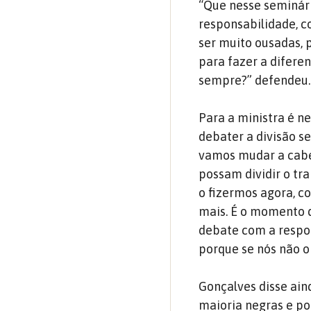
“Que nesse seminár
responsabilidade, 
ser muito ousadas,
para fazer a difere
sempre
?” defendeu
Para a ministra é n
debater a divisão se
vamos mudar a cabe
possam dividir o t
o fizermos agora, c
mais.
É o momento d
debate com a respo
porque se nós não o
Gonçalves disse ain
maioria negras e pob