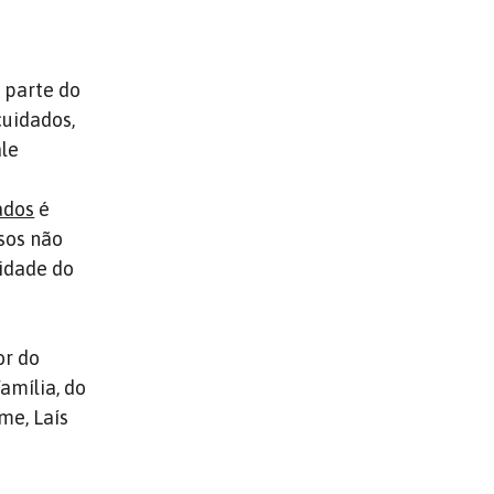
s parte do
cuidados,
le
ados
é
osos não
idade do
or do
amília, do
me, Laís