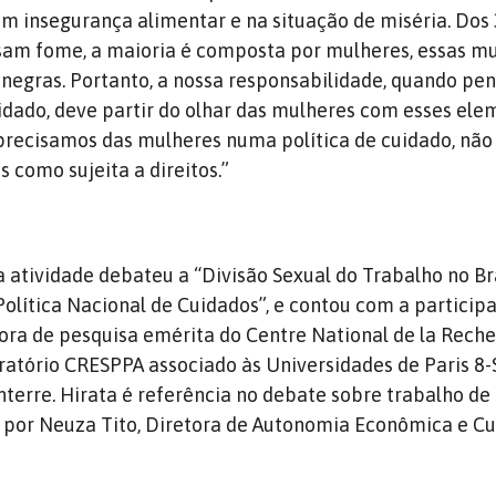
m insegurança alimentar e na situação de miséria.
Dos 
sam fome, a maioria é composta por mulheres, essas mu
 negras.
Portanto, a nossa responsabilidade, quando p
idado, deve partir do olhar das mulheres com esses ele
recisamos das mulheres numa política de cuidado, não
 como sujeita a direitos.”
a atividade debateu a “Divisão Sexual do Trabalho no Bra
olítica Nacional de Cuidados”, e contou com a particip
tora de pesquisa emérita do Centre National de la Rech
oratório CRESPPA associado às Universidades de Paris 8-
nterre.
Hirata é referência no debate sobre trabalho de
 por Neuza Tito, Diretora de Autonomia Econômica e C