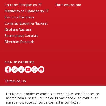
Carta de Princípios do PT
Entre em contato
Manifesto de Fundação do PT
Estrutura Partidária
Comissão Executiva Nacional
Diretório Nacional
Secretarias e Setoriais
Diretórios Estaduais
SIGA NOSSAS REDES
Termos de uso
Política de privacidade
© 2010 - 2026
Utilizamos cookies essenciais e tecnologias semelhantes de
Partido dos Trabalhadores Todos os direitos reservados
acordo com a nossa
Política de Privacidade
e, ao continuar
navegando, você concorda com estas condições.