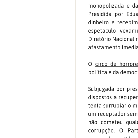
monopolizada e da
Presidida por Ed
dinheiro e recebi
espetáculo vexamin
Diretório Nacional 
afastamento imedia
O
circo de horro
política e da demo
Subjugada por press
dispostos a recupe
tenta surrupiar o 
um receptador sem v
não cometeu qual
corrupção. O Part