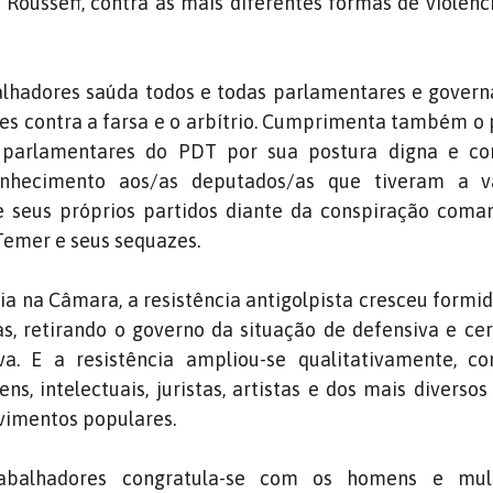
Rousseff, contra as mais diferentes formas de violên
alhadores saúda todos e todas parlamentares e gover
s contra a farsa e o arbítrio. Cumprimenta também o 
s parlamentares do PDT por sua postura digna e co
onhecimento aos/as deputados/as que tiveram a v
e seus próprios partidos diante da conspiração coma
 Temer e seus sequazes.
ia na Câmara, a resistência antigolpista cresceu form
s, retirando o governo da situação de defensiva e c
va. E a resistência ampliou-se qualitativamente, c
ns, intelectuais, juristas, artistas e dos mais diversos
vimentos populares.
abalhadores congratula-se com os homens e mul