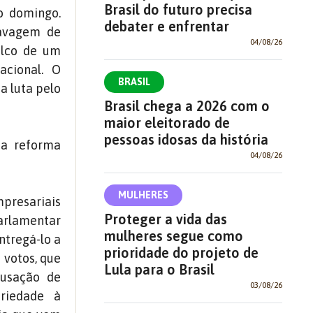
Brasil do futuro precisa
o domingo.
debater e enfrentar
lavagem de
04/08/26
alco de um
acional. O
BRASIL
a luta pelo
Brasil chega a 2026 com o
maior eleitorado de
pessoas idosas da história
ma reforma
04/08/26
MULHERES
mpresariais
Proteger a vida das
parlamentar
mulheres segue como
ntregá-lo a
prioridade do projeto de
 votos, que
Lula para o Brasil
usação de
03/08/26
ariedade à