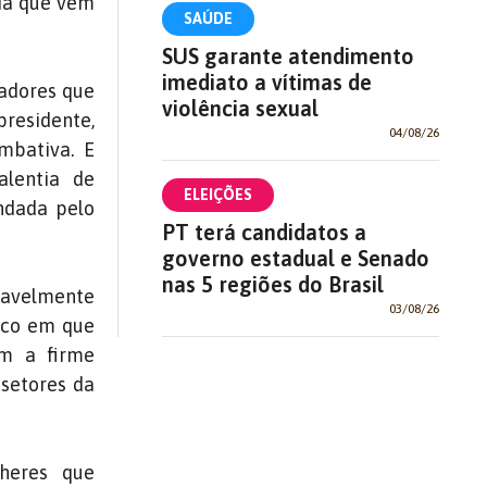
cia que vem
SAÚDE
SUS garante atendimento
imediato a vítimas de
nadores que
violência sexual
presidente,
04/08/26
mbativa. E
alentia de
ELEIÇÕES
ndada pelo
PT terá candidatos a
governo estadual e Senado
nas 5 regiões do Brasil
idavelmente
03/08/26
erco em que
om a firme
 setores da
heres que