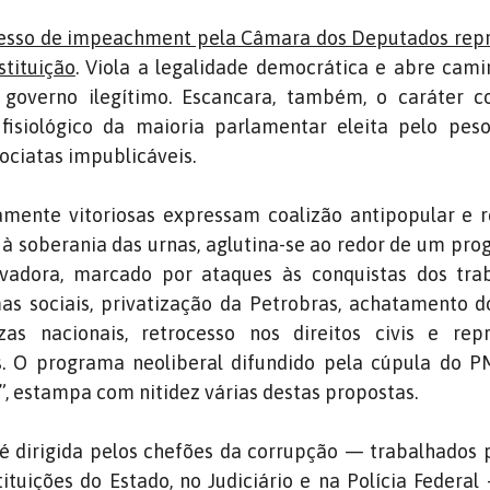
cesso de impeachment pela Câmara dos Deputados rep
stituição
. Viola a legalidade democrática e abre cam
governo ilegítimo. Escancara, também, o caráter co
fisiológico da maioria parlamentar eleita pelo pes
ociatas impublicáveis.
amente vitoriosas expressam coalizão antipopular e r
 à soberania das urnas, aglutina-se ao redor de um pr
vadora, marcado por ataques às conquistas dos trab
s sociais, privatização da Petrobras, achatamento do
zas nacionais, retrocesso nos direitos civis e rep
s. O programa neoliberal difundido pela cúpula do 
”, estampa com nitidez várias destas propostas.
 é dirigida pelos chefões da corrupção — trabalhados 
tituições do Estado, no Judiciário e na Polícia Federal 