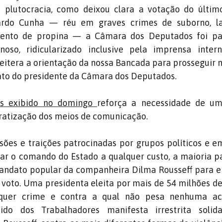
 plutocracia, como deixou clara a votação do últim
uardo Cunha — réu em graves crimes de suborno, 
mento de propina — a Câmara dos Deputados foi p
oso, ridicularizado inclusive pela imprensa intern
reitera a orientação da nossa Bancada para prosseguir n
to do presidente da Câmara dos Deputados.
res exibido no domingo
reforça a necessidade de u
cratização dos meios de comunicação.
ões e traições patrocinadas por grupos políticos e e
rar o comando do Estado a qualquer custo, a maioria 
mandato popular da companheira Dilma Rousseff para e
oto. Uma presidenta eleita por mais de 54 milhões de
quer crime e contra a qual não pesa nenhuma ac
ido dos Trabalhadores manifesta irrestrita solid