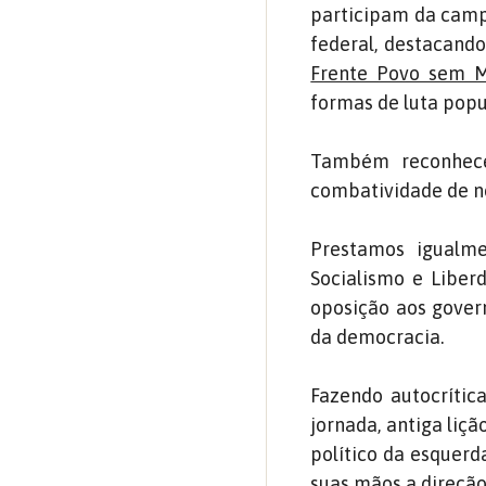
participam da camp
federal, destacando
Frente Povo sem M
formas de luta popu
Também reconhece
combatividade de no
Prestamos igualme
Socialismo e Liber
oposição aos gover
da democracia.
Fazendo autocrítica
jornada, antiga liç
político da esquerd
suas mãos a direção