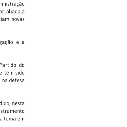
ministração
r, aliada à
liam novas
egação e a
Partido do
ue têm sido
a na defesa
dido, nesta
instrumento
ora toma em