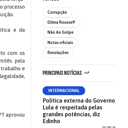
do processo
Corrupção
uição.
Dilma Rousseff
ítica e da
Não Ao Golpe
Notas oficiais
nto com os
Resoluções
mitês pela
 trabalho e
PRINCIPAIS NOTÍCIAS
legalidade,
INTERNACIONAL
Política externa do Governo
Lula é respeitada pelas
grandes potências, diz
 PT aprovou
Edinho
05/08/26