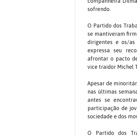
companheira Dilma 
sofrendo.
O Partido dos Trab
se mantiveram firme
dirigentes e os/a
expressa seu rec
afrontar o pacto d
vice traidor Michel
Apesar de minoritár
nas últimas semana
antes se encontra
participação de jove
sociedade e dos mo
O Partido dos Tr