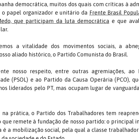
anha democrática, muitos dos quais com críticas à ad
 o papel organizador e unitário da
Frente Brasil Popula
edo, que participam da luta democrática
e que ava
lar.
mos a vitalidade dos movimentos sociais, a abn
sso aliado histórico, o Partido Comunista do Brasil.
nte nosso respeito, entre outras agremiações, ao 
dade (PSOL) e ao Partido da Causa Operária (PCO), q
nos liderados pelo PT, mas ocupam lugar de vanguard
 na prática, o Partido dos Trabalhadores tem reapren
ão que remete à fundação de nosso partido: o principal 
a é a mobilização social, pela qual a classe trabalhad
 da sociedade e do Estado.