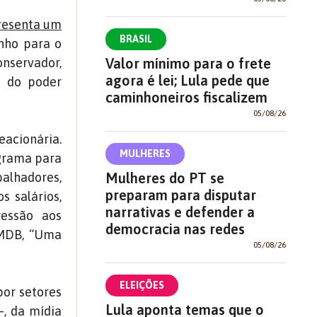
resenta um
BRASIL
inho para o
Valor mínimo para o frete
nservador,
agora é lei; Lula pede que
o do poder
caminhoneiros fiscalizem
05/08/26
eacionária.
MULHERES
ograma para
Mulheres do PT se
alhadores,
preparam para disputar
s salários,
narrativas e defender a
ressão aos
democracia nas redes
PMDB, “Uma
05/08/26
ELEIÇÕES
por setores
Lula aponta temas que o
–, da mídia