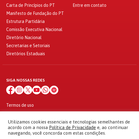
Carta de Princípios do PT
Entre em contato
Manifesto de Fundação do PT
Estrutura Partidária
Comissão Executiva Nacional
Diretório Nacional
Secretarias e Setoriais
Diretórios Estaduais
SIGA NOSSAS REDES
Termos de uso
Política de privacidade
© 2010 - 2026
Utilizamos cookies essenciais e tecnologias semelhantes de
Partido dos Trabalhadores Todos os direitos reservados
acordo com a nossa
Política de Privacidade
e, ao continuar
navegando, você concorda com estas condições.