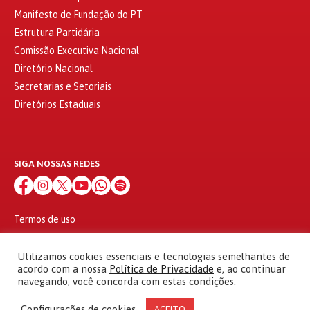
Manifesto de Fundação do PT
Estrutura Partidária
Comissão Executiva Nacional
Diretório Nacional
Secretarias e Setoriais
Diretórios Estaduais
SIGA NOSSAS REDES
Termos de uso
Política de privacidade
© 2010 - 2026
Utilizamos cookies essenciais e tecnologias semelhantes de
Partido dos Trabalhadores Todos os direitos reservados
acordo com a nossa
Política de Privacidade
e, ao continuar
navegando, você concorda com estas condições.
Configurações de cookies
ACEITO