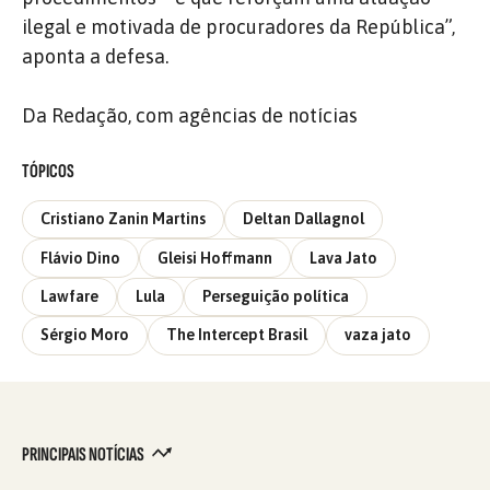
ilegal e motivada de procuradores da República”,
aponta a defesa.
Da Redação, com agências de notícias
TÓPICOS
Cristiano Zanin Martins
Deltan Dallagnol
Flávio Dino
Gleisi Hoffmann
Lava Jato
Lawfare
Lula
Perseguição política
Sérgio Moro
The Intercept Brasil
vaza jato
PRINCIPAIS NOTÍCIAS