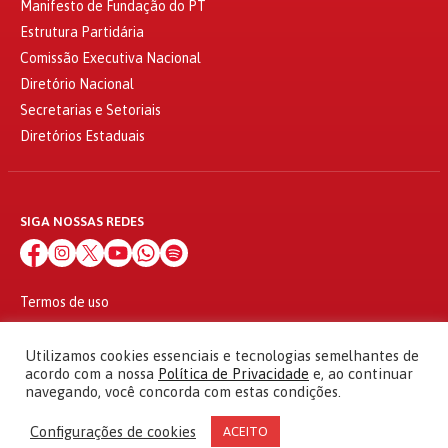
Manifesto de Fundação do PT
Estrutura Partidária
Comissão Executiva Nacional
Diretório Nacional
Secretarias e Setoriais
Diretórios Estaduais
SIGA NOSSAS REDES
Termos de uso
Política de privacidade
© 2010 - 2026
Utilizamos cookies essenciais e tecnologias semelhantes de
Partido dos Trabalhadores Todos os direitos reservados
acordo com a nossa
Política de Privacidade
e, ao continuar
navegando, você concorda com estas condições.
Configurações de cookies
ACEITO