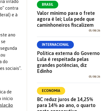
via virado
BRASIL
o” contra
Valor mínimo para o frete
eral) e à
agora é lei; Lula pede que
caminhoneiros fiscalizem
05/08/26
este ano
 se
INTERNACIONAL
 segunda
Política externa do Governo
lou
Lula é respeitada pelas
a do
grandes potências, diz
es sociais”.
Edinho
05/08/26
ECONOMIA
ica de
 início
BC reduz juros de 14,25%
para 14% ao ano, o quarto
islação