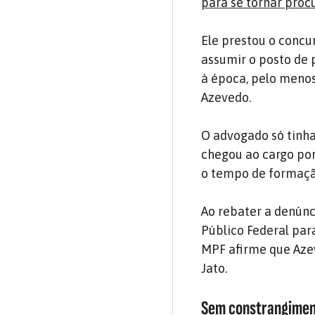
para se tornar proc
Ele prestou o concu
assumir o posto de 
à época, pelo meno
Azevedo.
O advogado só tinh
chegou ao cargo por
o tempo de formação
Ao rebater a denúnc
Público Federal par
MPF afirme que Aze
Jato.
Sem constrangime