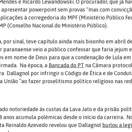
r Mendes e Ricardo Lewandowski. O procurador, que já ha
o apresentar powerpoint sem provas “mas com convicçã
xplicações à corregedoria do MPF (Ministério Público Fed
P (Conselho Nacional do Ministério Público).
, por sinal, teve capítulo ainda mais bisonho em abril d
 paranaense veio a público confessar que faria jejum e
es em nome de Deus para que a condenação de Lula em
firmada. Na época, a
Bancada do PT
na Câmara protoco
a Dallagnol por infringir o Código de Ética e de Condut
a União “ao fazer proselitismo político religioso nas red
o notoriedade às custas da Lava Jato e da prisão polít
38 anos acumula polêmicas desde o início da carreira. No
ista Reinaldo Azevedo revelou que Dallagnol
burlou a leg