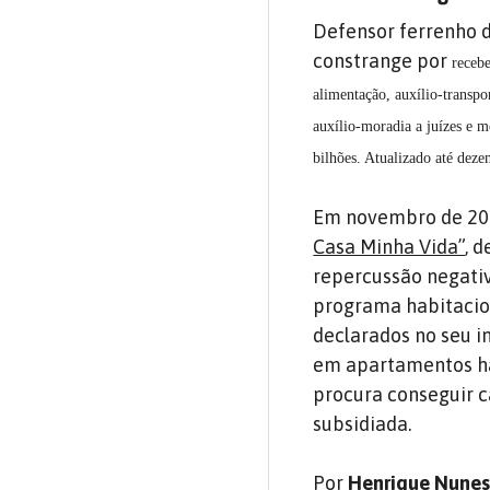
Defensor ferrenho d
constrange por
receb
alimentação, auxílio-trans
auxílio-moradia a juízes e 
bilhões. Atualizado até deze
Em novembro de 201
Casa Minha Vida”
, 
repercussão negativ
programa habitacion
declarados no seu i
em apartamentos ha
procura conseguir 
subsidiada.
Por
Henrique Nune