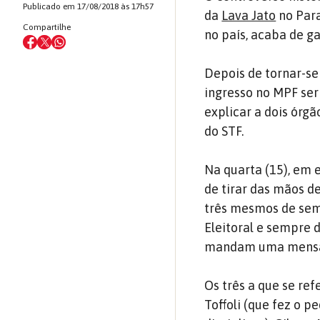
Publicado em 17/08/2018 às 17h57
da
Lava Jato
no Para
Compartilhe
no país, acaba de g
Depois de tornar-se
ingresso no MPF ser 
explicar a dois órgã
do STF.
Na quarta (15), em 
de tirar das mãos d
três mesmos de semp
Eleitoral e sempre
mandam uma mensage
Os três a que se re
Toffoli (que fez o p