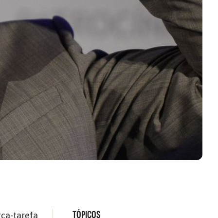
TÓPICOS
rça-tarefa