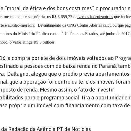
a “moral, da ética e dos bons costumes”, o procurador n
er, mesmo com casa própria, os R$ 6.659,73 de
verbas indenizatórias
que inclue
porte e auxílio-moradia. Levantamento da ONG Contas Abertas calculou que pa
membros do Ministério Público custou à União e aos Estados, até junho de 2017
mbro, o valor atinge R$ 5 bilhões
6, a compra por ele de dois imóveis voltados ao Prog
destinado a pessoas com de baixa renda no Paraná, tam
a. Dallagnol alegou que o prédio previa apartamentos 
al, que a operação foi dentro da lei e os imóveis foram
mposto de renda. Mesmo assim, o fato de investir
bilitados para o programa social tira a oportunidade
casa própria um imóvel com financiamento com taxa de 
s
da Redação da Agência PT de Notícias