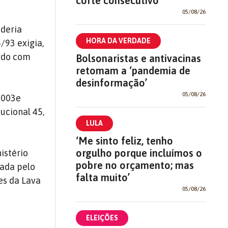
corte consecutivo
05/08/26
oderia
HORA DA VERDADE
/93 exigia,
ordo com
Bolsonaristas e antivacinas
retomam a ‘pandemia de
desinformação’
05/08/26
2003e
ucional 45,
LULA
‘Me sinto feliz, tenho
orgulho porque incluímos o
istério
pobre no orçamento; mas
cada pelo
falta muito’
es da Lava
05/08/26
ELEIÇÕES