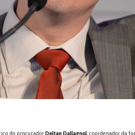
rico do procurador
Deltan Dallagnol
, coordenador da fo