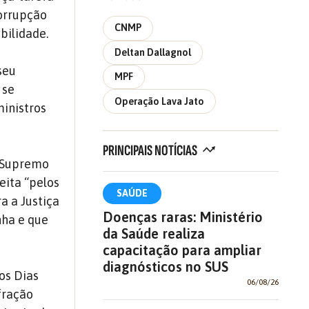
orrupção
CNMP
bilidade.
Deltan Dallagnol
seu
MPF
 se
Operação Lava Jato
ministros
PRINCIPAIS NOTÍCIAS
o Supremo
eita “pelos
SAÚDE
a a Justiça
Doenças raras: Ministério
nha e que
da Saúde realiza
capacitação para ampliar
diagnósticos no SUS
os Dias
06/08/26
nfração