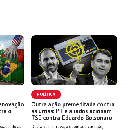
POLÍTICA
renovação
Outra ação premeditada contra
tra o
as urnas: PT e aliados acionam
TSE contra Eduardo Bolsonaro
rebatendo as
Desta vez, em live, o deputado cassado,