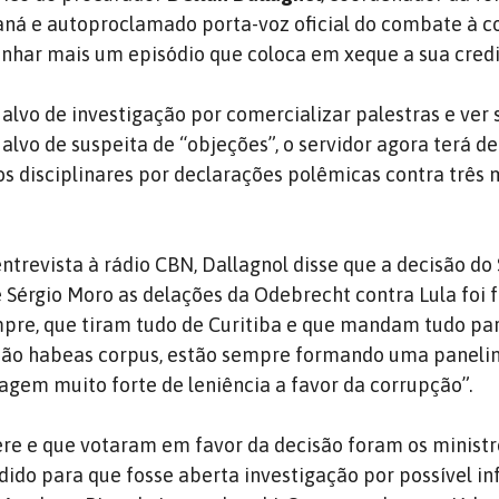
ná e autoproclamado porta-voz oficial do combate à c
anhar mais um episódio que coloca em xeque a sua credi
 alvo de investigação por comercializar palestras e ver 
alvo de suspeita de “objeções”, o servidor agora terá de
os disciplinares por declarações polêmicas contra três 
entrevista à rádio CBN, Dallagnol disse que a decisão d
e Sérgio Moro as delações da Odebrecht contra Lula foi f
re, que tiram tudo de Curitiba e que mandam tudo par
 dão habeas corpus, estão sempre formando uma paneli
m muito forte de leniência a favor da corrupção”.
fere e que votaram em favor da decisão foram os ministr
edido para que fosse aberta investigação por possível i