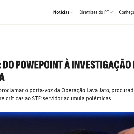
Notícias
Diretrizes do PT
Conheça
 DO POWEPOINT À INVESTIGAÇÃO
NA
roclamar o porta-voz da Operação Lava Jato, procurad
re críticas ao STF; servidor acumula polêmicas