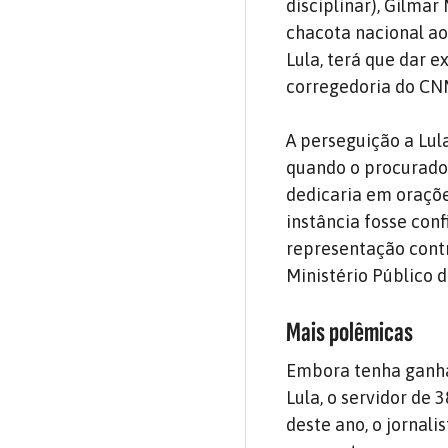
disciplinar), Gilma
chacota nacional a
Lula, terá que dar e
corregedoria do CNM
A perseguição a Lula
quando o procurador
dedicaria em oraçõ
instância fosse con
representação contr
Ministério Público d
Mais polêmicas
Embora tenha ganhad
Lula, o servidor de 
deste ano, o jornal