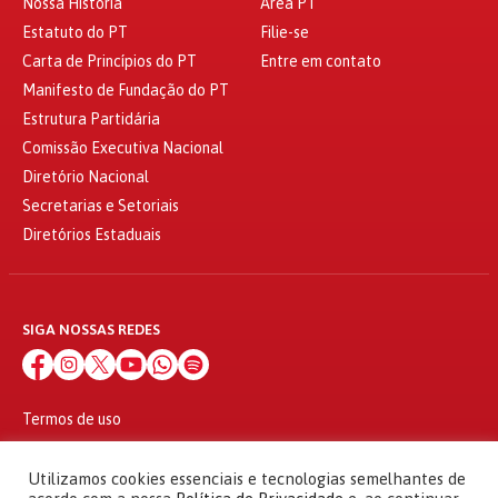
Nossa História
Área PT
Estatuto do PT
Filie-se
Carta de Princípios do PT
Entre em contato
Manifesto de Fundação do PT
Estrutura Partidária
Comissão Executiva Nacional
Diretório Nacional
Secretarias e Setoriais
Diretórios Estaduais
SIGA NOSSAS REDES
Termos de uso
Política de privacidade
© 2010 - 2026
Utilizamos cookies essenciais e tecnologias semelhantes de
Partido dos Trabalhadores Todos os direitos reservados