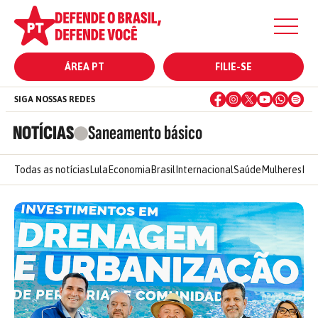
ÁREA PT
FILIE-SE
SIGA NOSSAS REDES
NOTÍCIAS
Saneamento básico
Todas as notícias
Lula
Economia
Brasil
Internacional
Saúde
Mulheres
Ele