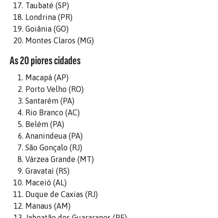
Taubaté (SP)
Londrina (PR)
Goiânia (GO)
Montes Claros (MG)
As 20 piores cidades
Macapá (AP)
Porto Velho (RO)
Santarém (PA)
Rio Branco (AC)
Belém (PA)
Ananindeua (PA)
São Gonçalo (RJ)
Várzea Grande (MT)
Gravataí (RS)
Maceió (AL)
Duque de Caxias (RJ)
Manaus (AM)
Jaboatão dos Guararapes (PE)