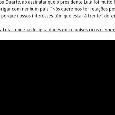
u Duarte, ao assinalar que o presidente Lula foi muito f
brigar com nenhum país. “Nós queremos ter relações pos
 porque nossos interesses têm que estar à frente”, defe
s: Lula condena desigualdades entre países ricos e eme