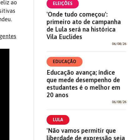
eliz ao
ELEIÇÕES
itivas
'Onde tudo começou':
ndeu.
primeiro ato de campanha
de Lula será na histórica
rgentes
Vila Euclides
06/08/26
EDUCAÇÃO
Educação avança; índice
que mede desempenho de
estudantes é o melhor em
20 anos
06/08/26
LULA
'Não vamos permitir que
liberdade de expressão seja