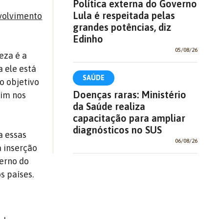
Política externa do Governo
Lula é respeitada pelas
nvolvimento
grandes potências, diz
Edinho
05/08/26
eza é a
a ele está
SAÚDE
o objetivo
Doenças raras: Ministério
sim nos
da Saúde realiza
capacitação para ampliar
diagnósticos no SUS
a essas
06/08/26
 inserção
verno do
s países.