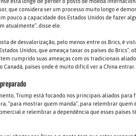
se está longe de perder o posto de moeda internaciona
sor, que considera ser um processo muito longo e demo
 um pouco a capacidade dos Estados Unidos de fazer al
m atualmente”, disse ele.
osta de desvalorização, pelo menos entre os Brics, é vis
stados Unidos, que ameaça taxar os países do Brics”, o
 tem cumprido suas ameaças com os tradicionais aliad
 Canadá, países onde é muito difícil ver a China entrar.
r preparado
ento, Trump está focando nos principais aliados para 
dora, “para mostrar quem manda”, para relembrar quem 
comercial e relembrar a dependência que esses países 