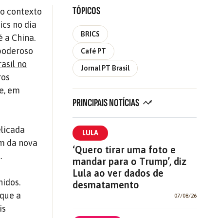
TÓPICOS
no contexto
ics no dia
BRICS
é a China.
 poderoso
Café PT
asil no
Jornal PT Brasil
ros
te, em
PRINCIPAIS NOTÍCIAS
elicada
LULA
ém da nova
‘Quero tirar uma foto e
.
mandar para o Trump’, diz
Lula ao ver dados de
nidos.
desmatamento
 que a
07/08/26
is