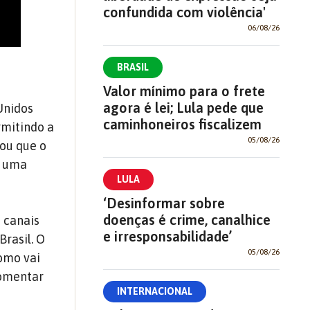
confundida com violência'
06/08/26
BRASIL
Valor mínimo para o frete
agora é lei; Lula pede que
Unidos
caminhoneiros fiscalizem
rmitindo a
05/08/26
iou que o
a uma
LULA
‘Desinformar sobre
doenças é crime, canalhice
s canais
e irresponsabilidade’
Brasil. O
05/08/26
como vai
comentar
INTERNACIONAL