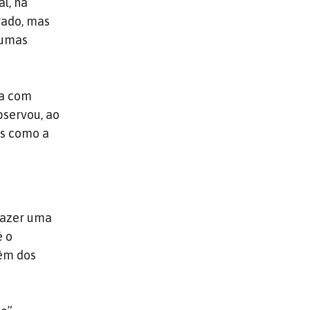
l, na
rado, mas
gumas
ta com
bservou, ao
os como a
fazer uma
é o
têm dos