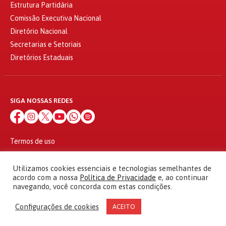
Estrutura Partidária
Comissão Executiva Nacional
Diretório Nacional
Secretarias e Setoriais
Diretórios Estaduais
SIGA NOSSAS REDES
Termos de uso
Política de privacidade
© 2010 - 2026
Utilizamos cookies essenciais e tecnologias semelhantes de
Partido dos Trabalhadores Todos os direitos reservados
acordo com a nossa
Política de Privacidade
e, ao continuar
navegando, você concorda com estas condições.
Configurações de cookies
ACEITO