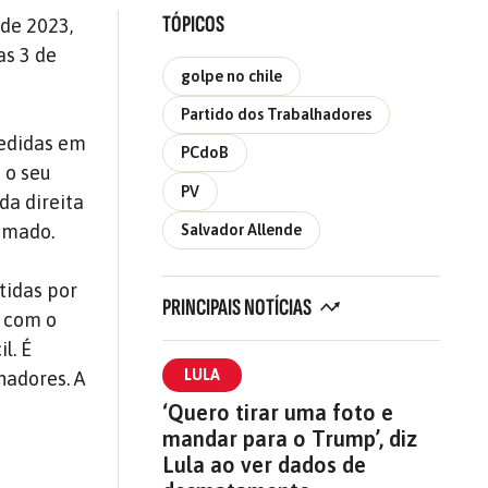
TÓPICOS
 de 2023,
as 3 de
golpe no chile
Partido dos Trabalhadores
medidas em
PCdoB
 o seu
PV
da direita
sumado.
Salvador Allende
tidas por
PRINCIPAIS NOTÍCIAS
m com o
l. É
LULA
hadores. A
‘Quero tirar uma foto e
mandar para o Trump’, diz
Lula ao ver dados de