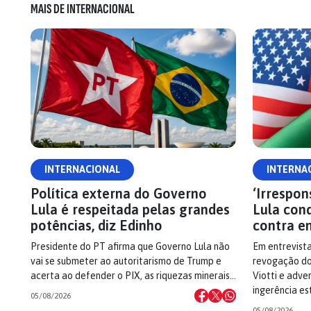
MAIS DE INTERNACIONAL
INTERNACIONAL
INTERNA
Política externa do Governo
‘Irrespon
Lula é respeitada pelas grandes
Lula con
potências, diz Edinho
contra e
Presidente do PT afirma que Governo Lula não
Em entrevista
vai se submeter ao autoritarismo de Trump e
revogação do 
acerta ao defender o PIX, as riquezas minerais…
Viotti e adve
ingerência es
05/08/2026
05/08/2026