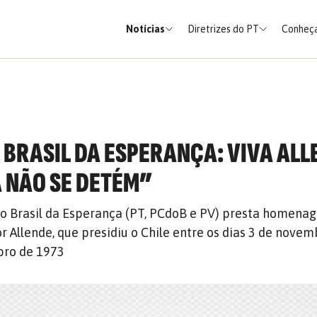
Notícias
Diretrizes do PT
Conheça
BRASIL DA ESPERANÇA: VIVA ALL
A NÃO SE DETÉM”
ão Brasil da Esperança (PT, PCdoB e PV) presta homena
 Allende, que presidiu o Chile entre os dias 3 de novem
bro de 1973