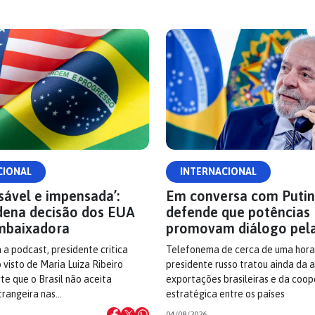
CIONAL
INTERNACIONAL
sável e impensada’:
Em conversa com Putin,
dena decisão dos EUA
defende que potências
mbaixadora
promovam diálogo pel
 a podcast, presidente critica
Telefonema de cerca de uma hora
visto de Maria Luiza Ribeiro
presidente russo tratou ainda da 
rte que o Brasil não aceita
exportações brasileiras e da coo
trangeira nas…
estratégica entre os países
04/08/2026