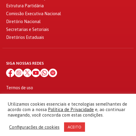
Estrutura Partidária
Comissão Executiva Nacional
Diretório Nacional
Secretarias e Setoriais
Diretórios Estaduais
SIGA NOSSAS REDES
Termos de uso
Política de privacidade
© 2010 - 2026
Utilizamos cookies essenciais e tecnologias semelhantes de
Partido dos Trabalhadores Todos os direitos reservados
acordo com a nossa
Política de Privacidade
e, ao continuar
navegando, você concorda com estas condições.
Configurações de cookies
ACEITO