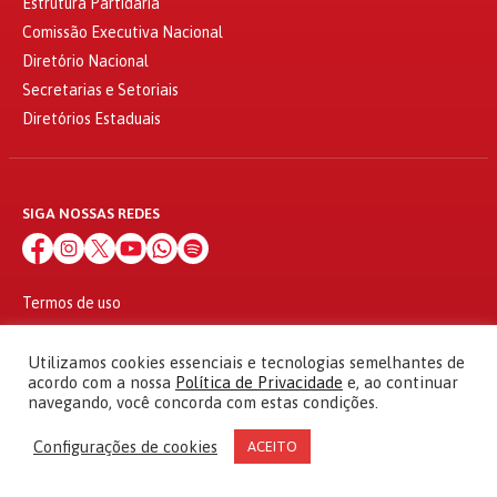
Estrutura Partidária
Comissão Executiva Nacional
Diretório Nacional
Secretarias e Setoriais
Diretórios Estaduais
SIGA NOSSAS REDES
Termos de uso
Política de privacidade
© 2010 - 2026
Utilizamos cookies essenciais e tecnologias semelhantes de
Partido dos Trabalhadores Todos os direitos reservados
acordo com a nossa
Política de Privacidade
e, ao continuar
navegando, você concorda com estas condições.
Configurações de cookies
ACEITO